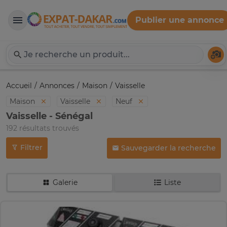
Publier une annonce
Expat-Dakar
Té
Accueil
Annonces
Maison
Vaisselle
Maison
Vaisselle
Neuf
Vaisselle - Sénégal
192 résultats trouvés
Filtrer
Sauvegarder la recherche
Galerie
Liste