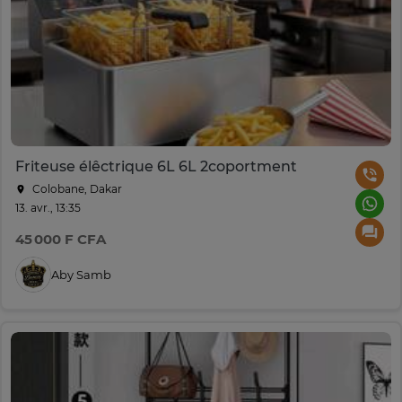
Friteuse élêctrique 6L 6L 2coportment
Colobane, Dakar
13. avr., 13:35
45 000 F CFA
Aby Samb