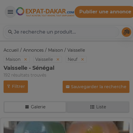
Publier une annonce
Expat-Dakar
Té
Accueil
Annonces
Maison
Vaisselle
Maison
Vaisselle
Neuf
Vaisselle - Sénégal
192 résultats trouvés
Filtrer
Sauvegarder la recherche
Galerie
Liste