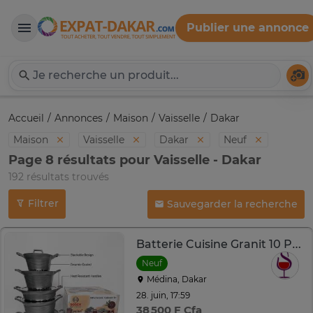
Publier une annonce
Expat-Dakar
Té
Accueil
Annonces
Maison
Vaisselle
Dakar
Maison
Vaisselle
Dakar
Neuf
Page 8 résultats pour Vaisselle - Dakar
192 résultats trouvés
Filtrer
Sauvegarder la recherche
Batterie Cuisine Granit 10 Pièces Regina
Neuf
Médina, Dakar
28. juin, 17:59
38 500 F Cfa