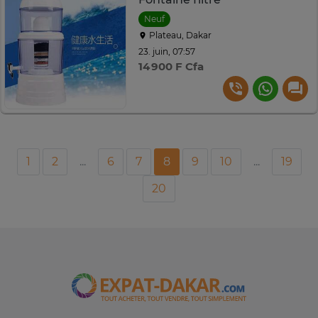
Neuf
Plateau, Dakar
23. juin, 07:57
14 900 F Cfa
1
2
...
6
7
8
9
10
...
19
20