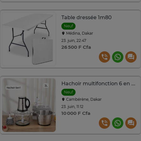
Table dressée 1m80
Neuf
Médina, Dakar
23. juin, 22:47
26 500 F Cfa
Hachoir multifonction 6 en 1 3L inox et verre
Neuf
Cambérène, Dakar
23. juin, 11:12
10 000 F Cfa