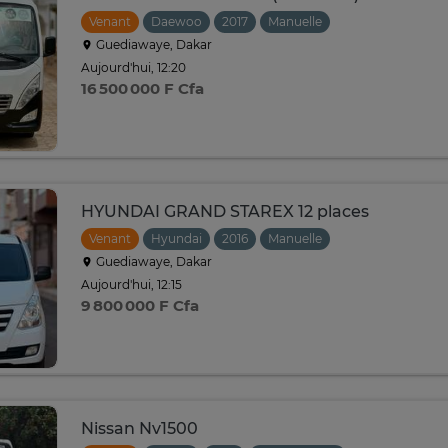
Venant
Daewoo
2017
Manuelle
Guediawaye, Dakar
Aujourd'hui, 12:20
16 500 000 F Cfa
HYUNDAI GRAND STAREX 12 places
Venant
Hyundai
2016
Manuelle
Guediawaye, Dakar
Aujourd'hui, 12:15
9 800 000 F Cfa
Nissan Nv1500