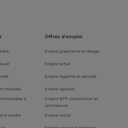
r
Offres d'emploi
endre
Emploi graphisme et design
louer
Emploi achat
endre
Emploi hygiène et sécurité
ts meublés
Emploi agricole
ommerciales à
Emploi BTP, construction et
architecture
s à vendre
Emploi social
uer
Emploi conseil et stratégie