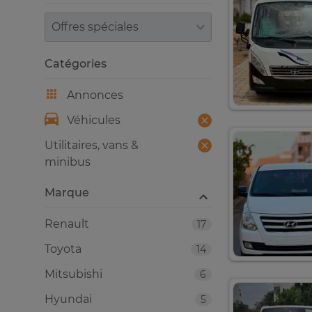
Trier par
Catégories
Annonces
Véhicules
Utilitaires, vans &
minibus
Marque
Renault
17
Toyota
14
Mitsubishi
6
Hyundai
5