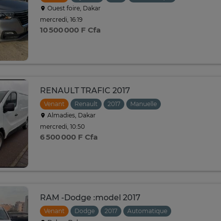
Ouest foire, Dakar
mercredi, 16:19
10 500 000 F Cfa
RENAULT TRAFIC 2017
Venant
Renault
2017
Manuelle
Almadies, Dakar
mercredi, 10:50
6 500 000 F Cfa
RAM -Dodge :model 2017
Venant
Dodge
2017
Automatique