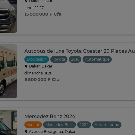
Dakar, Dakar
lundi, 12:27
15 000 000 F Cfa
Autobus de luxe Toyota Coaster 20 Places A
D'occasion
Toyota
2016
Automatique
Dakar, Dakar
dimanche, 11:28
8 500 000 F Cfa
Mercedez Benz 2024
Venant
Mercedes-Benz
2024
Automatique
Avenue Bourguiba, Dakar