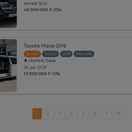
samedi, 13:42
45 000 000 F Cfa
Toyota Hiace 2016
Venant
Toyota
2016
Manuelle
Liberte 6, Dakar
24. juil., 01:25
13 500 000 F Cfa
1
2
3
4
5
6
7
8