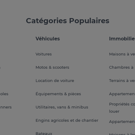
Catégories Populaires
Véhicules
Immobilie
Voitures
Maisons à v
a
Motos & scooters
Chambres à 
Location de voiture
Terrains à v
soles
Équipements & pièces
Appartemen
Propriétés c
anners
Utilitaires, vans & minibus
louer
Engins agricoles et de chantier
Appartement
Bateaux
Maisons à lo