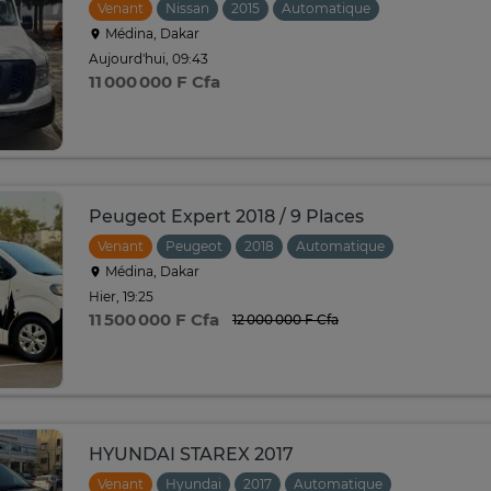
Venant
Nissan
2015
Automatique
Médina, Dakar
Aujourd'hui, 09:43
11 000 000 F Cfa
Peugeot Expert 2018 / 9 Places
Venant
Peugeot
2018
Automatique
Médina, Dakar
Hier, 19:25
11 500 000 F Cfa
12 000 000 F Cfa
HYUNDAI STAREX 2017
Venant
Hyundai
2017
Automatique