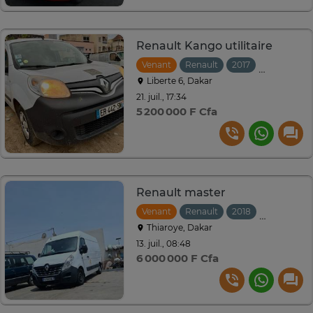
Renault Kango utilitaire
Venant
Renault
2017
Manuelle
Liberte 6, Dakar
21. juil., 17:34
5 200 000 F Cfa
Renault master
Venant
Renault
2018
Manuelle
Thiaroye, Dakar
13. juil., 08:48
6 000 000 F Cfa