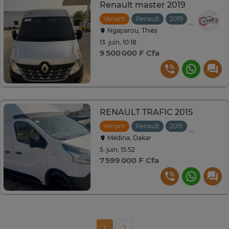
Renault master 2019
Venant
Renault
2019
Manuelle
Ngaparou, Thiès
13. juin, 10:18
9 500 000 F Cfa
RENAULT TRAFIC 2015
Venant
Renault
2015
Manuelle
Médina, Dakar
5. juin, 15:52
7 599 000 F Cfa
1
2