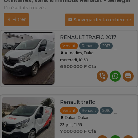
Utilitaires, vans & minibus Renault - Sénégal
14 résultats trouvés
Filtrer
Sauvegarder la recherche
RENAULT TRAFIC 2017
Venant
Renault
2017
Manuelle
Almadies, Dakar
mercredi, 10:50
6 500 000 F Cfa
Renault trafic
Venant
Renault
2016
Manuelle
Dakar, Dakar
23. juil., 11:55
7 000 000 F Cfa