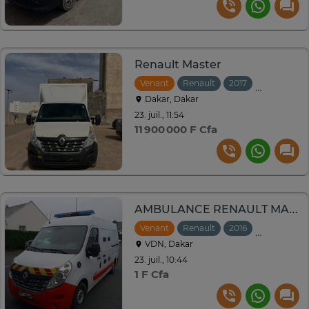
Renault Master
Venant
Renault
2017
Manuelle
Dakar, Dakar
23. juil., 11:54
11 900 000 F Cfa
AMBULANCE RENAULT MASTER
Venant
Renault
2016
Manuelle
VDN, Dakar
23. juil., 10:44
1 F Cfa