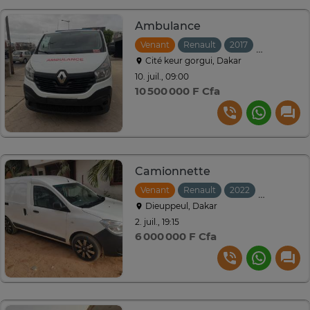
Ambulance
Venant
Renault
2017
Manuelle
Cité keur gorgui, Dakar
10. juil., 09:00
10 500 000 F Cfa
Camionnette
Venant
Renault
2022
Manuelle
Dieuppeul, Dakar
2. juil., 19:15
6 000 000 F Cfa