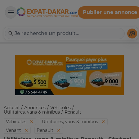
Publier une annonce
Expat-Dakar
Té
Accueil
Annonces
Véhicules
Utilitaires, vans & minibus
Renault
Véhicules
Utilitaires, vans & minibus
Venant
Renault