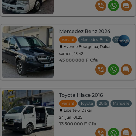
Mercedez Benz 2024
Venant
Mercedes-Benz
2024
Au
Avenue Bourguiba, Dakar
samedi, 13:42
45 000 000 F Cfa
Toyota Hiace 2016
Venant
Toyota
2016
Manuelle
Liberte 6, Dakar
24. juil., 01:25
13 500 000 F Cfa