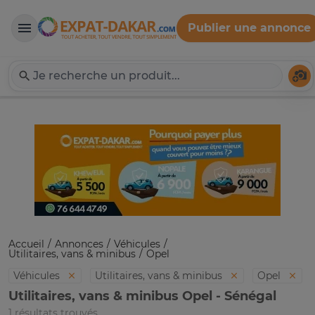
Publier une annonce
Expat-Dakar
Té
Accueil
Annonces
Véhicules
Utilitaires, vans & minibus
Opel
Véhicules
Utilitaires, vans & minibus
Opel
Utilitaires, vans & minibus Opel - Sénégal
1 résultats trouvés