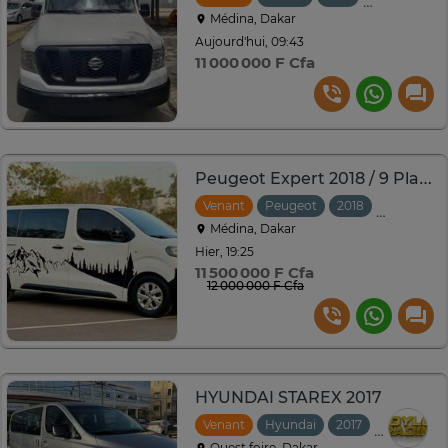
Médina, Dakar
Aujourd'hui, 09:43
11 000 000 F Cfa
Peugeot Expert 2018 / 9 Places
Venant
Peugeot
2018
Automati
Médina, Dakar
Hier, 19:25
11 500 000 F Cfa
12 000 000 F Cfa
HYUNDAI STAREX 2017
Venant
Hyundai
2017
Automati
Ouest foire, Dakar