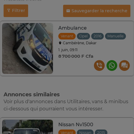
Filtrer
Sauvegarder la recherche
Ambulance
Venant
Opel
2016
Manuelle
Cambérène, Dakar
1. juin, 09:11
8 700 000 F Cfa
Annonces similaires
Voir plus d'annonces dans Utilitaires, vans & minibus
ci-dessous qui pourraient vous intéresser.
Nissan Nv1500
Venant
Nissan
2015
Automatiqu