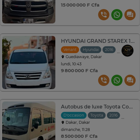
15 000 000 F Cfa
HYUNDAI GRAND STAREX 12 places
Venant
Hyundai
2016
Manuelle
Guediawaye, Dakar
lundi, 10:43
9 800 000 F Cfa
Autobus de luxe Toyota Coaster 20 Places Autobus Coaster
D'occasion
Toyota
2016
Automat
Dakar, Dakar
dimanche, 11:28
8 500 000 F Cfa