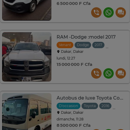
6 500 000 F Cfa
RAM -Dodge :model 2017
Venant
Dodge
2017
Automatiqu
Dakar, Dakar
lundi, 12:27
15 000 000 F Cfa
Autobus de luxe Toyota Coaster 20 Places Autobus Coaster
D'occasion
Toyota
2016
Automat
Dakar, Dakar
dimanche, 11:28
8 500 000 F Cfa