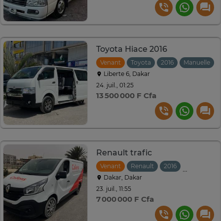
Toyota Hiace 2016
Venant
Toyota
2016
Manuelle
Liberte 6, Dakar
24. juil., 01:25
13 500 000 F Cfa
Renault trafic
Venant
Renault
2016
Manuelle
Dakar, Dakar
23. juil., 11:55
7 000 000 F Cfa