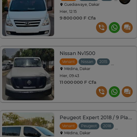
Guediawaye, Dakar
Hier, 12:15
9 800 000 F Cfa
Nissan Nv1500
Venant
Nissan
2015
Automatiqu
Médina, Dakar
Hier, 09:43
11 000 000 F Cfa
Peugeot Expert 2018 / 9 Places
Venant
Peugeot
2018
Automati
Médina, Dakar