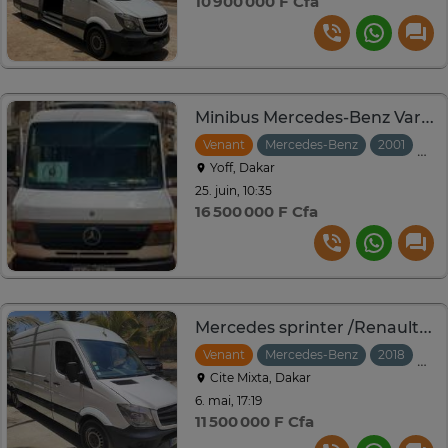
10 900 000 F Cfa
Minibus Mercedes-Benz Vario 814 D
Venant
Mercedes-Benz
2001
Man
Yoff, Dakar
25. juin, 10:35
16 500 000 F Cfa
Mercedes sprinter /Renault master
Venant
Mercedes-Benz
2018
Man
Cite Mixta, Dakar
6. mai, 17:19
11 500 000 F Cfa