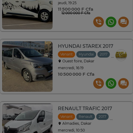
jeudi, 19:25
11 500 000 F Cfa
12 000 000 F Cfa
HYUNDAI STAREX 2017
Venant
Hyundai
2017
Automati
Ouest foire, Dakar
mercredi, 16:19
10 500 000 F Cfa
RENAULT TRAFIC 2017
Venant
Renault
2017
Manuelle
Almadies, Dakar
mercredi, 10:50