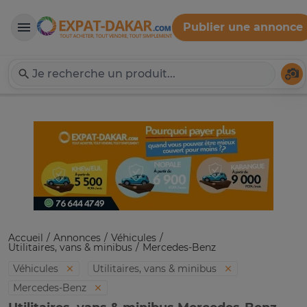
Publier une annonce
Expat-Dakar
Té
Accueil
Annonces
Véhicules
Utilitaires, vans & minibus
Mercedes-Benz
Véhicules
Utilitaires, vans & minibus
Mercedes-Benz