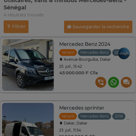
Utilitaires, vans & minibus Mercedes-Benz -
Sénégal
4 résultats trouvés
Filtrer
Sauvegarder la recherche
Mercedez Benz 2024
Venant
Mercedes-Benz
2024
Au
Avenue Bourguiba, Dakar
25. juil., 13:42
45 000 000 F Cfa
Mercedes sprinter
Venant
Mercedes-Benz
2018
Man
Dakar, Dakar
23. juil., 11:54