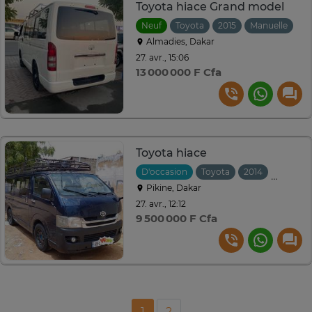
Toyota hiace Grand model
Neuf
Toyota
2015
Manuelle
Almadies, Dakar
27. avr., 15:06
13 000 000 F Cfa
Toyota hiace
D'occasion
Toyota
2014
Manuell
Pikine, Dakar
27. avr., 12:12
9 500 000 F Cfa
1
2