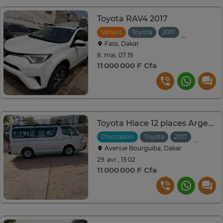
Toyota RAV4 2017
Venant
Toyota
2017
Automatiqu
Fass, Dakar
8. mai, 07:19
11 000 000 F Cfa
Toyota Hiace 12 places Argent avec galerie toit
D'occasion
Toyota
2017
Manuell
Avenue Bourguiba, Dakar
29. avr., 13:02
11 000 000 F Cfa