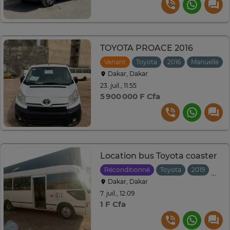
TOYOTA PROACE 2016
Venant
Toyota
2016
Manuelle
Dakar, Dakar
23. juil., 11:55
5 900 000 F Cfa
Location bus Toyota coaster
Réconditionné
Toyota
2019
Manu
Dakar, Dakar
7. juil., 12:09
1 F Cfa