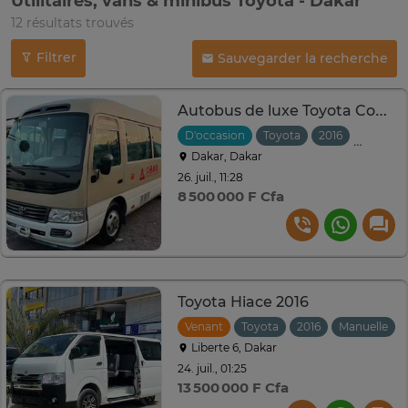
Utilitaires, vans & minibus Toyota - Dakar
12 résultats trouvés
Filtrer
Sauvegarder la recherche
Autobus de luxe Toyota Coaster 20 Places Autobus Coaster
D'occasion
Toyota
2016
Automat
Dakar, Dakar
26. juil., 11:28
8 500 000 F Cfa
Toyota Hiace 2016
Venant
Toyota
2016
Manuelle
Liberte 6, Dakar
24. juil., 01:25
13 500 000 F Cfa