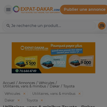
Publier une annonce
Expat-Dakar
Té
Accueil
Annonces
Véhicules
Utilitaires, vans & minibus
Dakar
Toyota
Véhicules
Utilitaires, vans & minibus
Dakar
Toyota