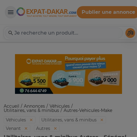
Publier une annonce
Expat-Dakar
Té
Accueil
Annonces
Véhicules
Utilitaires, vans & minibus
Autres-Vehicules-Make
Véhicules
Utilitaires, vans & minibus
Venant
Autres