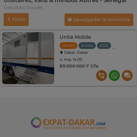
Utilitaires, vans & minibus Autres - Sénégal
1 résultats trouvés
Filtrer
Sauvegarder la recherche
Unité Mobile
Venant
Autres
2020
Tiptronic
Dakar, Dakar
4. mai, 14:00
85 000 000 F Cfa