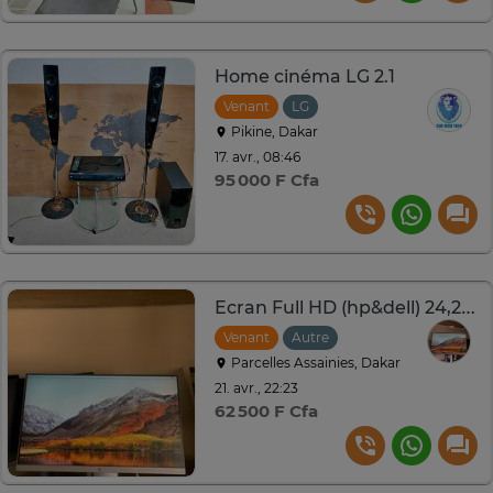
Home cinéma LG 2.1
Venant
LG
Pikine, Dakar
17. avr., 08:46
95 000 F Cfa
Ecran Full HD (hp&dell) 24,23,22 pouces
Venant
Autre
Parcelles Assainies, Dakar
21. avr., 22:23
62 500 F Cfa