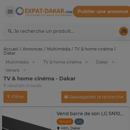
Publier une annonce
Expat-Dakar
Té
Accueil
Annonces
Multimédia
TV & home cinéma
Dakar
Multimédia
TV & home cinéma
Dakar
Venant
TV & home cinéma - Dakar
9 résultats trouvés
Filtrer
Sauvegarder la recherche
Vend barre de son LG SN10YG 5.1.2
Venant
LG
Hlm, Dakar