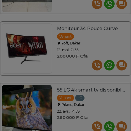
Moniteur 34 Pouce Curve
Venant
Yoff, Dakar
12. mai, 21:33
200 000 F Cfa
55 LG 4k smart tv disponible authentiques
Venant
LG
Pikine, Dakar
22. avr., 14:59
260 000 F Cfa