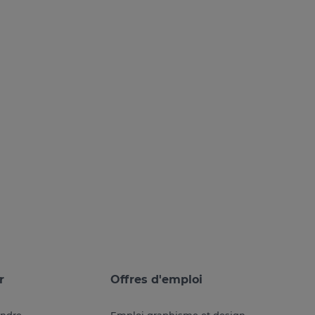
r
Offres d'emploi
endre
Emploi graphisme et design