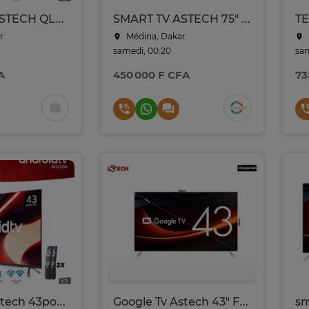
SMART TV ASTECH QLED 43POUCES TV ANDROID 2 TELECOMMANDE
SMART TV ASTECH 75" QLED GOOGLE TV 75GT3022D/75GT3027H
r
Médina, Dakar
samedi, 00:20
sam
A
450 000 F CFA
73
Télévision astech 43pouce smart tv Google
Google Tv Astech 43" Full HD Connectée