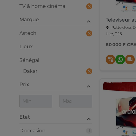
TV & home cinéma
Marque
Patte d‘oie, 
Astech
Hier, 11:16
80 000 F CF
Lieux
Sénégal
Dakar
Prix
Etat
D'occasion
1