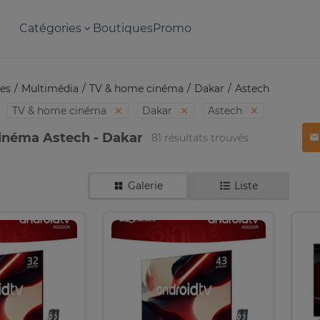
Catégories
Boutiques
Promo
es
Multimédia
TV & home cinéma
Dakar
Astech
TV & home cinéma
Dakar
Astech
inéma Astech - Dakar
81 résultats trouvés
Galerie
Liste