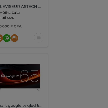
TELEVISEUR ASTECH 85" SMART QLED GOOGLE TV
Médina, Dakar
edi, 00:17
5 000 F CFA
smart google tv qled 65" 4k full options