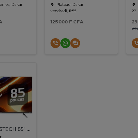
ainies, Dakar
Plateau, Dakar
vendredi, 11:55
22. 
A
125 000 F CFA
29
34
SMART TV ASTECH 85" QLED GOOGLE TV 85GT6015H/85ZL5010A
r