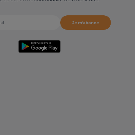
Je m'abonne
il