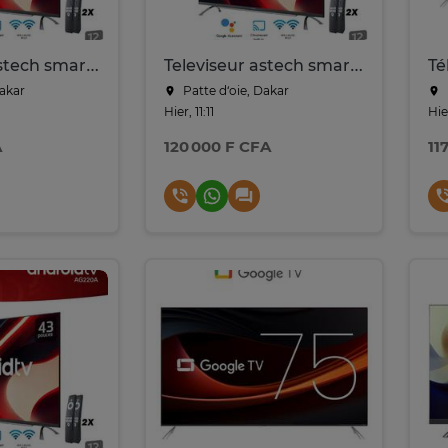
Televiseur astech smart tv 32pouce neuf
Televiseur astech smart tv 43pouce neuf
Dakar
Patte d‘oie, Dakar
Hier, 11:11
Hie
A
120 000 F CFA
11