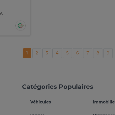
FA
1
2
3
4
5
6
7
8
9
Catégories Populaires
Véhicules
Immobilie
Voitures
Maisons à v