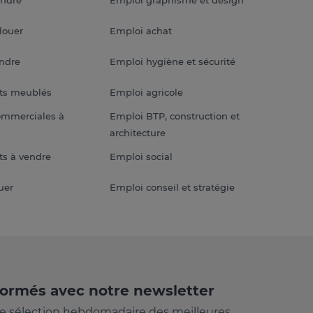
louer
Emploi achat
endre
Emploi hygiène et sécurité
ts meublés
Emploi agricole
ommerciales à
Emploi BTP, construction et
architecture
s à vendre
Emploi social
uer
Emploi conseil et stratégie
formés avec notre newsletter
e sélection hebdomadaire des meilleures