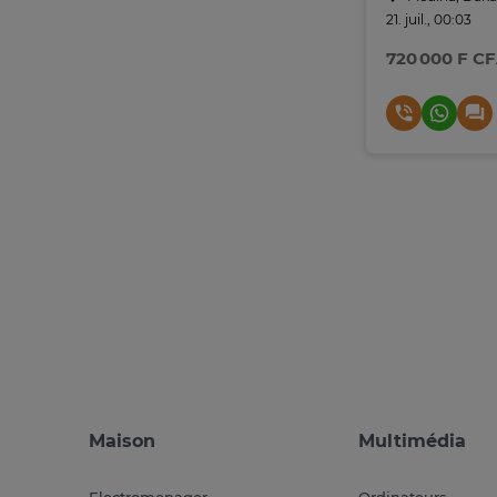
21. juil., 00:03
720 000 F C
Maison
Multimédia
Electromenager
Ordinateurs