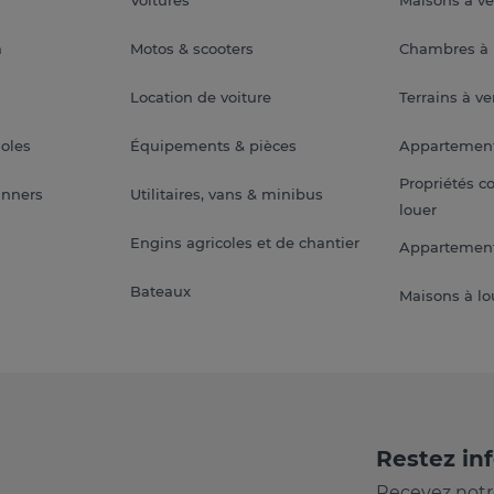
a
Motos & scooters
Chambres à 
Location de voiture
Terrains à v
soles
Équipements & pièces
Appartemen
Propriétés c
anners
Utilitaires, vans & minibus
louer
Engins agricoles et de chantier
Appartement
Bateaux
Maisons à lo
Restez in
Recevez notr