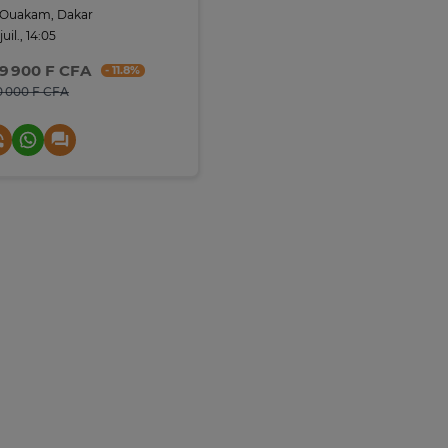
Ouakam, Dakar
juil., 14:05
9 900 F CFA
- 11.8%
0 000 F CFA