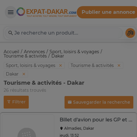
Publier une annonce
Expat-Dakar
Té
Accueil
Annonces
Sport, loisirs & voyages
Tourisme & activités
Dakar
Sport, loisirs & voyages
Tourisme & activités
Dakar
Tourisme & activités - Dakar
26 résultats trouvés
Filtrer
Sauvegarder la recherche
Billet d'avion pour les GP et Commerçants
Almadies, Dakar
jeudi, 13:52