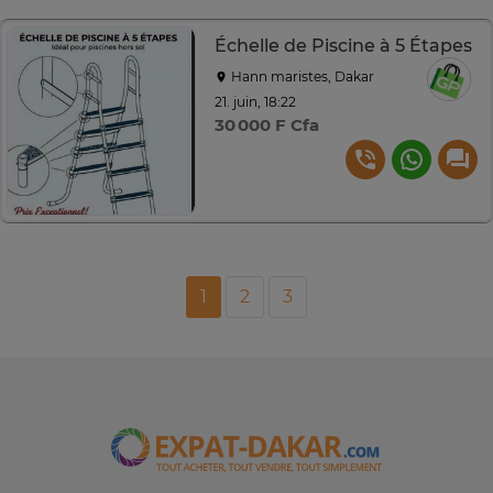
Échelle de Piscine à 5 Étapes
Hann maristes, Dakar
21. juin, 18:22
30 000 F Cfa
1
2
3