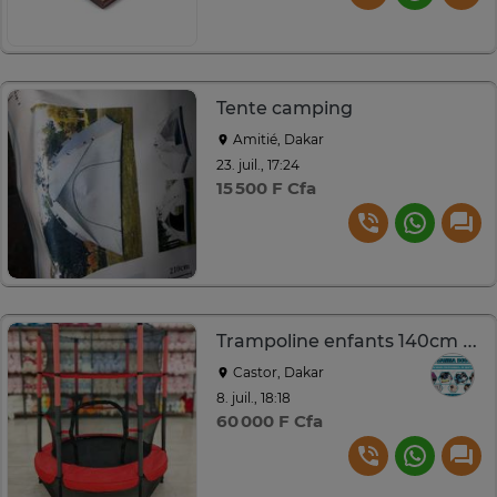
Tente camping
Amitié, Dakar
23. juil., 17:24
15 500 F Cfa
Trampoline enfants 140cm diamètre – Filet de sécurité 360°
Castor, Dakar
8. juil., 18:18
60 000 F Cfa