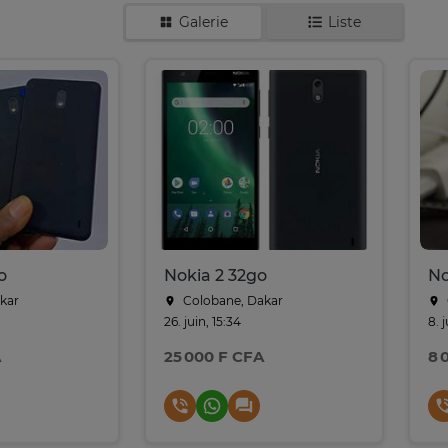
Galerie
Liste
o
Nokia 2 32go
kar
Colobane, Dakar
26. juin, 15:34
8. 
A
25 000 F CFA
8 