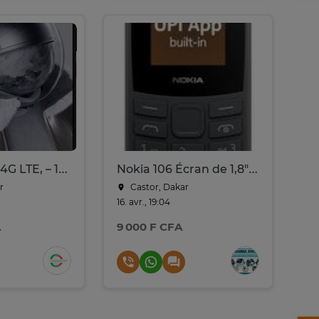
Nokia HMD ,4G LTE, – 128 Go ROM + 6 Go RAM – 5 000 mAh
Nokia 106 Écran de 1,8" pouces (prend carte MicroSD)
r
Castor, Dakar
16. avr., 19:04
A
9 000 F CFA