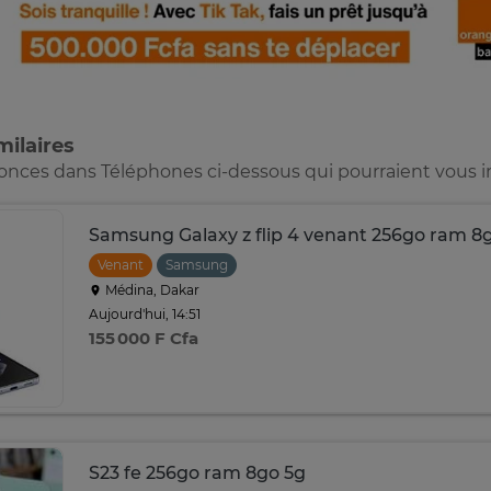
ilaires
nonces dans Téléphones ci-dessous qui pourraient vous i
Samsung Galaxy z flip 4 venant 256go ram 8
Venant
Samsung
Médina, Dakar
Aujourd'hui, 14:51
155 000 F Cfa
S23 fe 256go ram 8go 5g