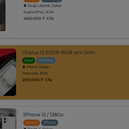
Sicap Liberté, Dakar
Aujourd'hui, 14:34
460 000 F Cfa
Onplus 12 512GB 16GB ram 2sim
Neuf
OnePlus
Pikine, Dakar
mercredi, 19:55
295 000 F Cfa
IPhone 12 / 128Go
Venant
iPhone