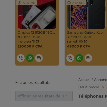
A LA UNE
A LA UNE
Onplus 12 512GB 16GB Ram 2sim
Samsung Galaxy Xcover Pro Venant 64go Ram 4go 4
Pikine, Dakar
Médina, Dakar
mercredi, 19:55
samedi, 00:20
295 000 F CFA
49 900 F CFA
Accueil
Annonc
Filtrer les résultats
Multimédia
Téléphones N