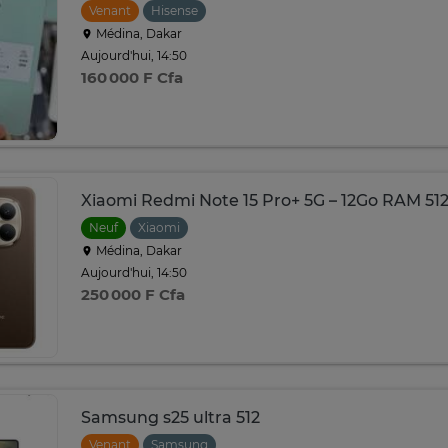
Venant
Hisense
Médina, Dakar
Aujourd'hui, 14:50
160 000 F Cfa
Xiaomi Redmi Note 15 Pro+ 5G – 12Go RAM 5
Neuf
Xiaomi
Médina, Dakar
Aujourd'hui, 14:50
250 000 F Cfa
Samsung s25 ultra 512
Venant
Samsung