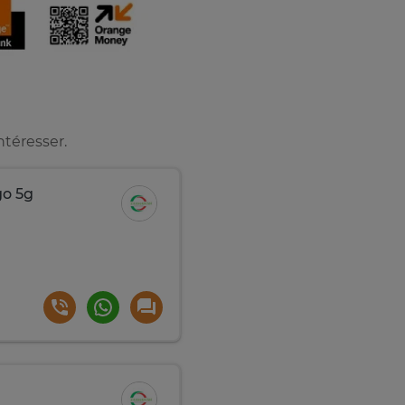
ntéresser.
go 5g