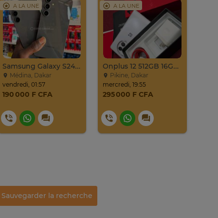
A LA UNE
A LA UNE
A
Samsung Galaxy S24 Venant 128go Ram 8go 5g
Onplus 12 512GB 16GB Ram 2sim
Médina, Dakar
Pikine, Dakar
Mé
vendredi, 01:57
mercredi, 19:55
same
190 000 F CFA
295 000 F CFA
49 
Sauvegarder la recherche