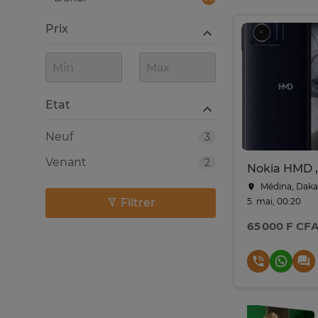
Prix
Etat
Neuf
3
Venant
2
Médina, Daka
Filtrer
5. mai, 00:20
65 000 F CF