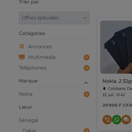
Trier par
Trier par
Catégories
Annonces
Multimédia
Téléphones
Marque
Nokia. 2 32g
Colobane, Da
Nokia
22. juil., 01:42
29 900 F CF
Lieux
Sénégal
Dakar