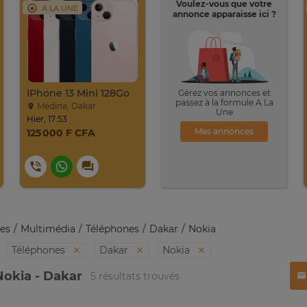
Voulez-vous que votre
A LA UNE
annonce apparaisse ici ?
IPhone 13 Mini 128Go
Gérez vos annonces et
passez à la formule A La
Médina, Dakar
Une
Hier, 17:53
Mes annonces
125 000 F CFA
es
Multimédia
Téléphones
Dakar
Nokia
Téléphones
Dakar
Nokia
okia - Dakar
5 résultats trouvés