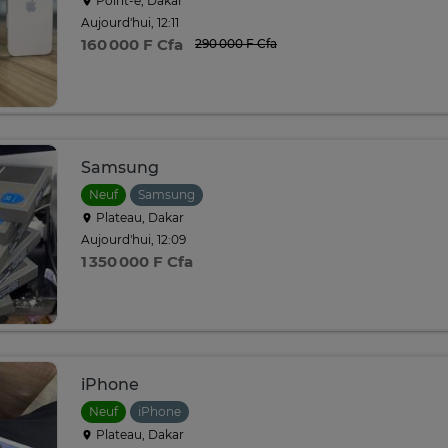
Point-e, Dakar
Aujourd'hui, 12:11
160 000 F Cfa
290 000 F Cfa
Samsung
Neuf
Samsung
Plateau, Dakar
Aujourd'hui, 12:09
1 350 000 F Cfa
iPhone
Neuf
iPhone
Plateau, Dakar