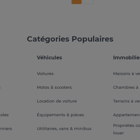
Catégories Populaires
Véhicules
Immobilie
Voitures
Maisons à v
a
Motos & scooters
Chambres à 
Location de voiture
Terrains à v
soles
Équipements & pièces
Appartemen
Propriétés c
anners
Utilitaires, vans & minibus
louer