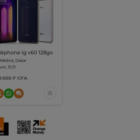
léphone Ig v60 128go
Médina, Dakar
juin, 15:51
5 000 F CFA