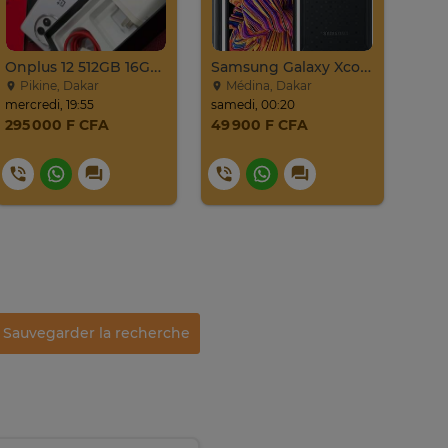
Onplus 12 512GB 16GB Ram 2sim
Samsung Galaxy Xcover Pro Venant 64go Ram 4go 4
Pikine, Dakar
Médina, Dakar
Mé
mercredi, 19:55
samedi, 00:20
vendr
295 000 F CFA
49 900 F CFA
190
Sauvegarder la recherche