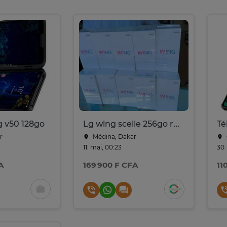
g v50 128go
Lg wing scelle 256go ram 12go 5g
Té
r
Médina, Dakar
11. mai, 00:23
30.
A
169 900 F CFA
11