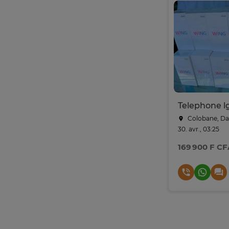
Colobane, Da
30. avr., 03:25
169 900 F CF