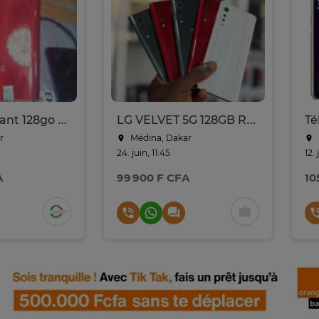
Lg wing venant 128go ram 8go 5g 2sim
LG VELVET 5G 128GB RAM8 2SIM
Té
r
Médina, Dakar
24. juin, 11:45
12. 
A
99 900 F CFA
10