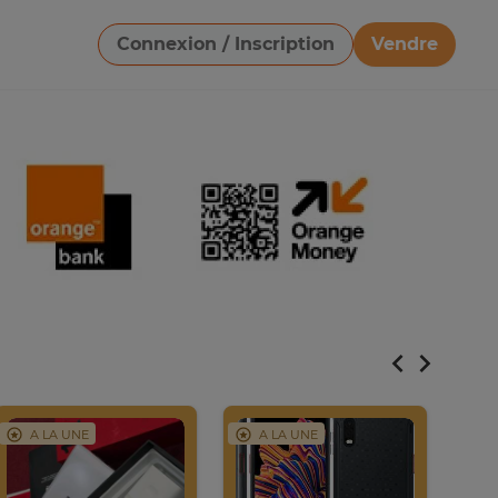
Connexion / Inscription
Vendre
Télécharger une image
A LA UNE
A LA UNE
A