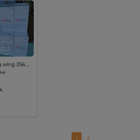
Telephone lg wing 256go ram 8go
kar
A
1
2