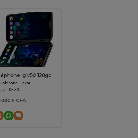
léphone lg v50 128go
Colobane, Dakar
 avr., 03:30
0 000 F CFA