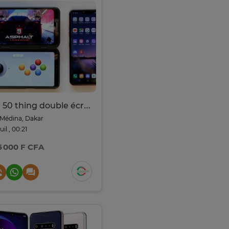
Lg 50 thing double écran 128go ram 6go
Médina, Dakar
juil., 00:21
5 000 F CFA