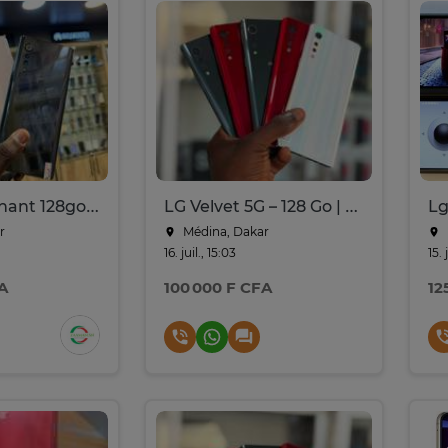
Lg velvet venant 128go ram 8go 5g
LG Velvet 5G – 128 Go | RAM 8 Go
r
Médina, Dakar
16. juil., 15:03
15. 
A
100 000 F CFA
12