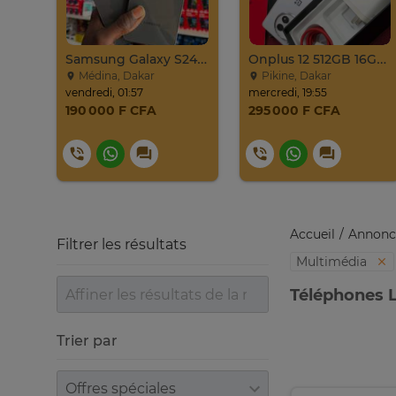
Samsung Galaxy S24 Venant 128go Ram 8go 5g
Onplus 12 512GB 16GB Ram 2sim
Médina, Dakar
Pikine, Dakar
vendredi, 01:57
mercredi, 19:55
190 000 F CFA
295 000 F CFA
Accueil
Annonc
Filtrer les résultats
Multimédia
Téléphones L
Trier par
Trier par