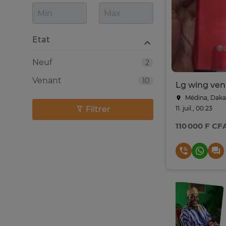
Etat
Neuf
2
Venant
10
Médina, Daka
Filtrer
11. juil., 00:23
110 000 F CF