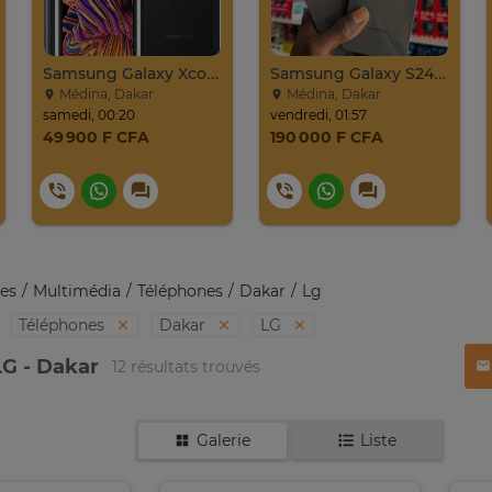
Samsung Galaxy Xcover Pro Venant 64go Ram 4go 4
Samsung Galaxy S24 Venant 128go Ram 8go 5g
Médina, Dakar
Médina, Dakar
samedi, 00:20
vendredi, 01:57
49 900 F CFA
190 000 F CFA
es
Multimédia
Téléphones
Dakar
Lg
Téléphones
Dakar
LG
G - Dakar
12 résultats trouvés
Galerie
Liste