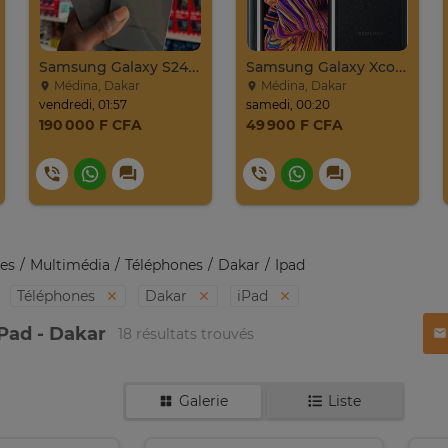
Samsung Galaxy S24 Venant 128go Ram 8go 5g
Samsung Galaxy Xcover Pro Venant 64go Ram 4go 4
Médina, Dakar
Médina, Dakar
vendredi, 01:57
samedi, 00:20
190 000 F CFA
49 900 F CFA
es
Multimédia
Téléphones
Dakar
Ipad
Téléphones
Dakar
iPad
Pad - Dakar
18 résultats trouvés
Galerie
Liste