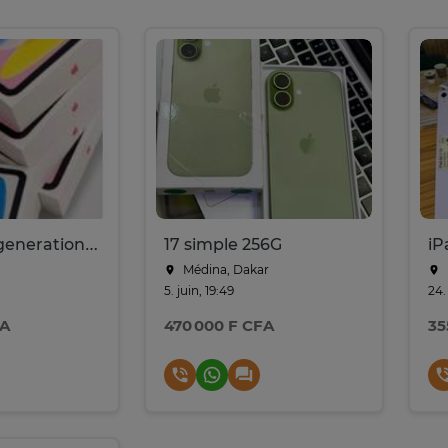
Ipad 11eme generation 128go
17 simple 256G
Médina, Dakar
5. juin, 19:49
24.
FA
470 000 F CFA
35