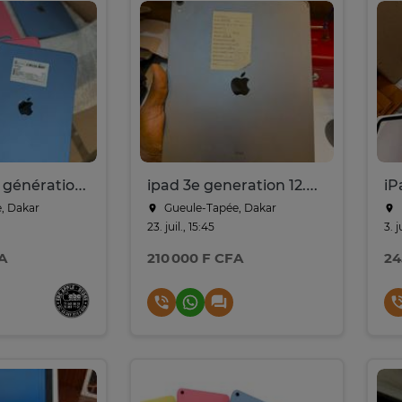
Ipad 10ieme génération Bleu Rose Compact
ipad 3e generation 12.9 memoir 64G
, Dakar
Gueule-Tapée, Dakar
23. juil., 15:45
3. j
A
210 000 F CFA
24