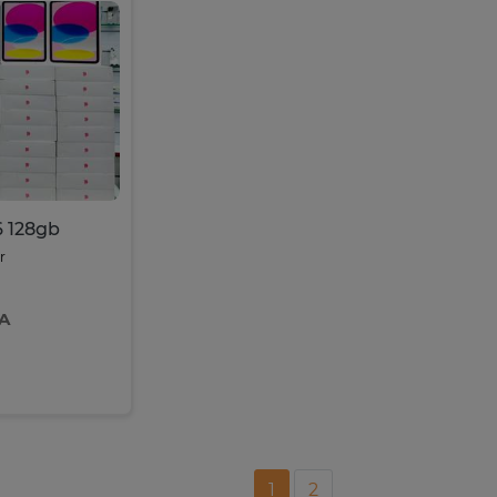
6 128gb
r
FA
1
2