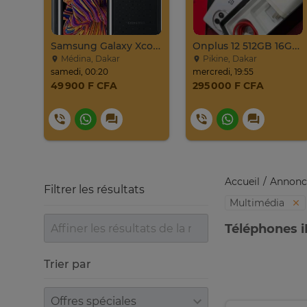
Samsung Galaxy Xcover Pro Venant 64go Ram 4go 4
Onplus 12 512GB 16GB Ram 2sim
Médina, Dakar
Pikine, Dakar
samedi, 00:20
mercredi, 19:55
49 900 F CFA
295 000 F CFA
Accueil
Annonc
Filtrer les résultats
Multimédia
Téléphones i
Trier par
Trier par