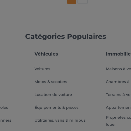
Catégories Populaires
Véhicules
Immobilie
Voitures
Maisons à v
a
Motos & scooters
Chambres à 
Location de voiture
Terrains à v
soles
Équipements & pièces
Appartemen
Propriétés c
anners
Utilitaires, vans & minibus
louer