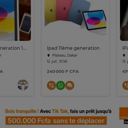
Ipad 11 th génération 128 g wifi scéllé
Ipad 11ème generation
r
Plateau, Dakar
12. juil., 15:56
13. 
FA
240 000 F CFA
47