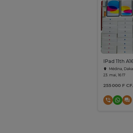
IPad 11th A1
Médina, Daka
23. mai, 16:17
255 000 F C