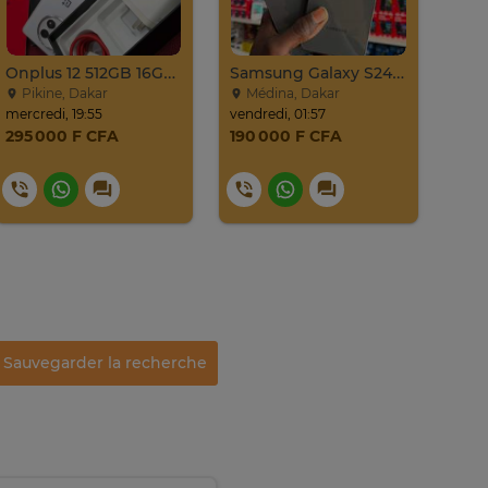
Onplus 12 512GB 16GB Ram 2sim
Samsung Galaxy S24 Venant 128go Ram 8go 5g
Pikine, Dakar
Médina, Dakar
Mé
mercredi, 19:55
vendredi, 01:57
same
295 000 F CFA
190 000 F CFA
49 
Sauvegarder la recherche