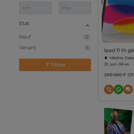
Etat
Neuf
13
Venant
5
Médina, Daka
Filtrer
25. juin, 08:44
250 000 F C