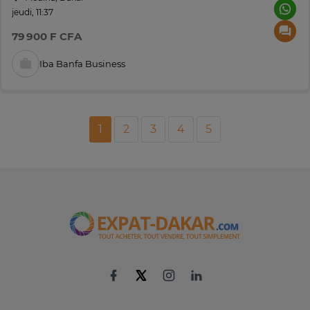
jeudi, 11:37
79 900 F CFA
Iba Banfa Business
1
2
3
4
5