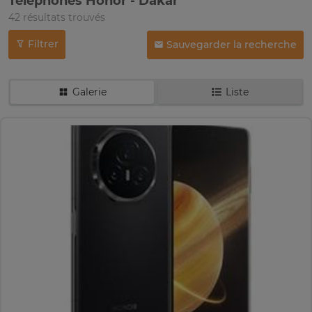
Téléphones Honor - Dakar
42 résultats trouvés
Filtrer
Sauvegarder la recherche
Galerie
Liste