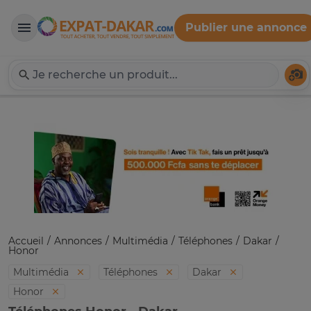
Publier une annonce
Expat-Dakar
Té
Accueil
Annonces
Multimédia
Téléphones
Dakar
Honor
Multimédia
Téléphones
Dakar
Honor