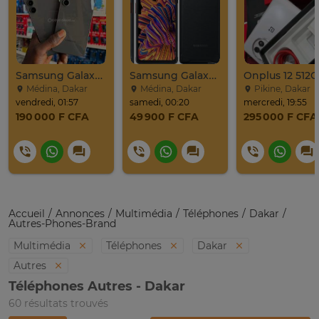
Samsung Galaxy S24 Venant 128go Ram 8go 5g
Samsung Galaxy Xcover Pro Venant 64go Ram 4go 4
Médina, Dakar
Médina, Dakar
Pikine, Dakar
vendredi, 01:57
samedi, 00:20
mercredi, 19:55
190 000 F CFA
49 900 F CFA
295 000 F CFA
Accueil
Annonces
Multimédia
Téléphones
Dakar
Autres-Phones-Brand
Multimédia
Téléphones
Dakar
Autres
Téléphones Autres - Dakar
60 résultats trouvés