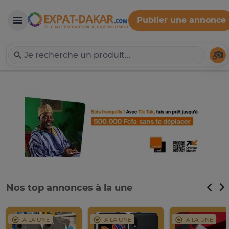
Publier une annonce
Expat-Dakar
Té
Nos top annonces à la une
A LA UNE
A LA UNE
A LA UNE