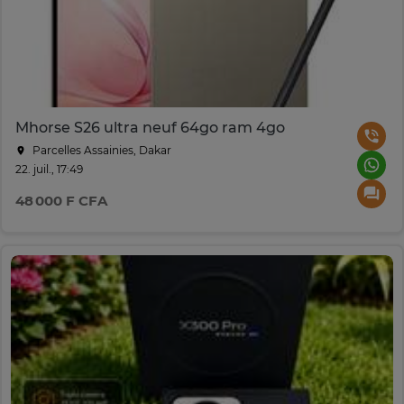
Mhorse S26 ultra neuf 64go ram 4go
Parcelles Assainies, Dakar
22. juil., 17:49
48 000 F CFA