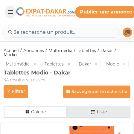
Publier une annonce
Expat-Dakar
Té
Accueil
Annonces
Multimédia
Tablettes
Dakar
Modio
Multimédia
Tablettes
Dakar
Modio
Tablettes Modio - Dakar
34 résultats trouvés
Filtrer
Sauvegarder la recherche
Galerie
Liste