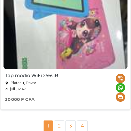
Tap modio WiFi 256GB
Plateau, Dakar
21. juil., 12:47
30 000 F CFA
1
2
3
4