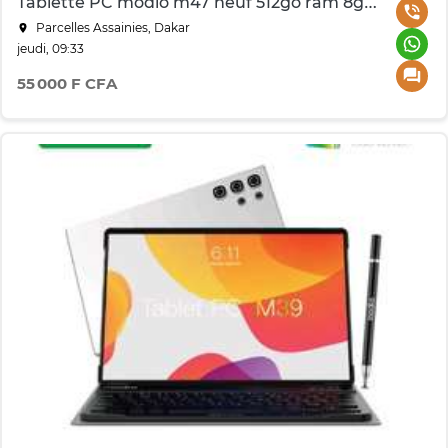
Tablette PC modio m47 neuf 512go ram 8go 10pouce
Parcelles Assainies, Dakar
jeudi, 09:33
55 000 F CFA