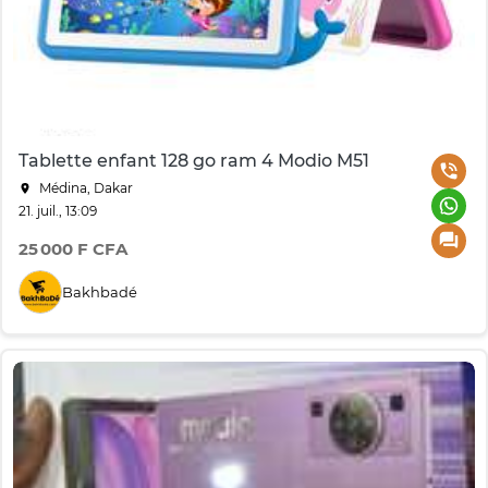
Tablette enfant 128 go ram 4 Modio M51
Médina, Dakar
21. juil., 13:09
25 000 F CFA
Bakhbadé