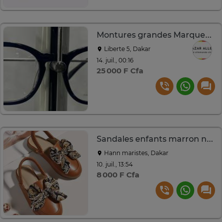
Montures grandes Marques bba🇩🇪
Liberte 5, Dakar
14. juil., 00:16
25 000 F Cfa
Sandales enfants marron nœud pointure 26/27
Hann maristes, Dakar
10. juil., 13:54
8 000 F Cfa