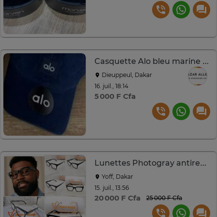
Casquette Alo bleu marine ajustable style baseball
Dieuppeul, Dakar
16. juil., 18:14
5 000 F Cfa
Lunettes Photogray antireflet homme femme enfant
Yoff, Dakar
15. juil., 13:56
20 000 F Cfa
25 000 F Cfa