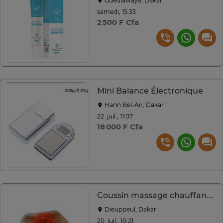
Guediawaye, Dakar
samedi, 15:33
2 500 F Cfa
Mini Balance Électronique
Hann Bel-Air, Dakar
22. juil., 11:07
18 000 F Cfa
Coussin massage chauffant U beige pour cou et épaules
Dieuppeul, Dakar
20. juil., 10:21