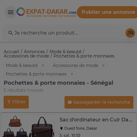
Publier une annonce
Expat-Dakar
Té
Accueil
Annonces
Mode & beauté
Accessoires de mode
Pochettes & porte monnaies
Mode & beauté
Accessoires de mode
Pochettes & porte monnaies
Pochettes & porte monnaies - Sénégal
5 résultats trouvés
Filtrer
Sauvegarder la recherche
Sac d'ordinateur en Cuir Dakar
Ouest foire, Dakar
5. juil., 10:55