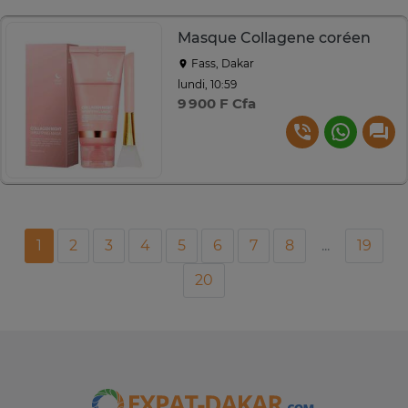
Masque Collagene coréen
Fass, Dakar
lundi, 10:59
9 900 F Cfa
1
2
3
4
5
6
7
8
...
19
20