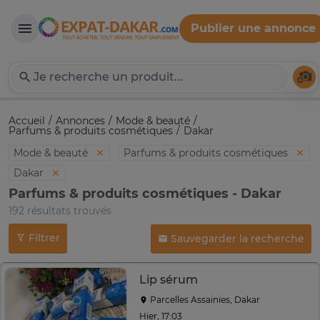
Publier une annonce
Expat-Dakar
Té
Accueil
Annonces
Mode & beauté
Parfums & produits cosmétiques
Dakar
Mode & beauté
Parfums & produits cosmétiques
Dakar
Parfums & produits cosmétiques - Dakar
192 résultats trouvés
Filtrer
Sauvegarder la recherche
Lip sérum
Parcelles Assainies, Dakar
Hier, 17:03