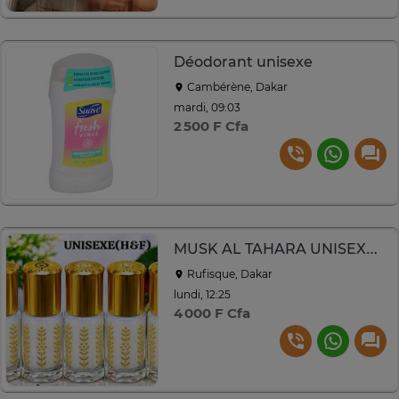
Déodorant unisexe
Cambérène, Dakar
mardi, 09:03
2 500 F Cfa
MUSK AL TAHARA UNISEXE(H&F)
Rufisque, Dakar
lundi, 12:25
4 000 F Cfa