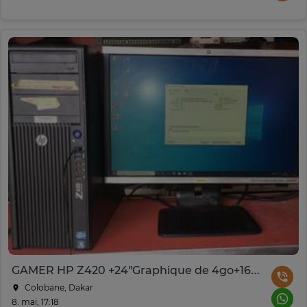
GAMER HP Z420 +24"Graphique de 4go+16go 256go
Colobane, Dakar
8. mai, 17:18