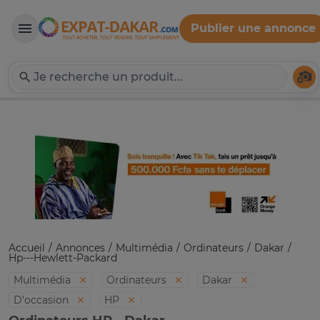
Publier une annonce
Expat-Dakar
Té
Accueil
Annonces
Multimédia
Ordinateurs
Dakar
Hp---Hewlett-Packard
Multimédia
Ordinateurs
Dakar
D'occasion
HP