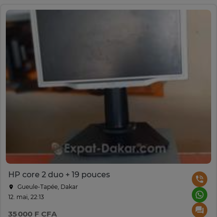
HP core 2 duo + 19 pouces
Gueule-Tapée, Dakar
12. mai, 22:13
35 000 F CFA