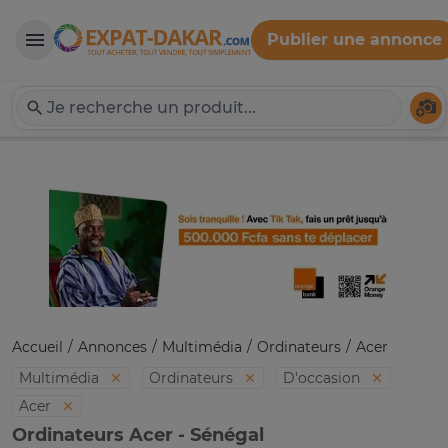
Publier une annonce
Expat-Dakar
Té
Accueil
Annonces
Multimédia
Ordinateurs
Acer
Multimédia
Ordinateurs
D'occasion
Acer
Ordinateurs Acer - Sénégal