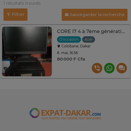
1 résultats trouvés
Filtrer
Sauvegarder la recherche
CORE I7 4 à 7ème génération .8GO.500GO.19à 24 pouces
D'occasion
Acer
Colobane, Dakar
8. mai, 16:56
80 000 F Cfa