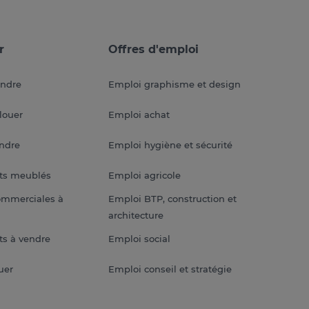
r
Offres d'emploi
endre
Emploi graphisme et design
louer
Emploi achat
endre
Emploi hygiène et sécurité
ts meublés
Emploi agricole
ommerciales à
Emploi BTP, construction et
architecture
s à vendre
Emploi social
uer
Emploi conseil et stratégie