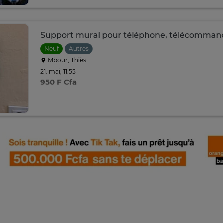
Support mural pour téléphone, télécomman
Neuf
Autres
Mbour, Thiès
21. mai, 11:55
950 F Cfa