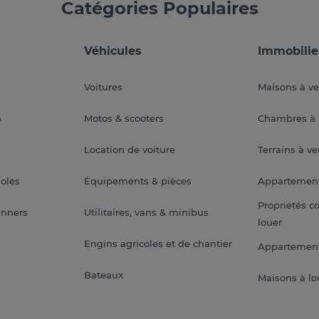
Catégories Populaires
Véhicules
Immobilie
Voitures
Maisons à v
a
Motos & scooters
Chambres à 
Location de voiture
Terrains à v
soles
Équipements & pièces
Appartemen
Propriétés c
anners
Utilitaires, vans & minibus
louer
Engins agricoles et de chantier
Appartement
Bateaux
Maisons à lo