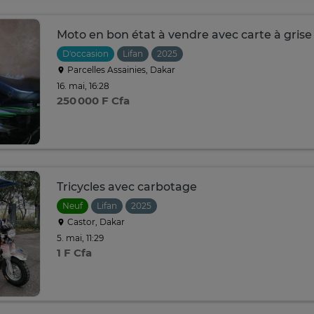
Moto en bon état à vendre avec carte à grise
D'occasion
Lifan
2025
Parcelles Assainies, Dakar
16. mai, 16:28
250 000 F Cfa
Tricycles avec carbotage
Neuf
Lifan
2025
Castor, Dakar
5. mai, 11:29
1 F Cfa