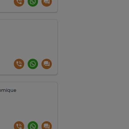
e
nomique