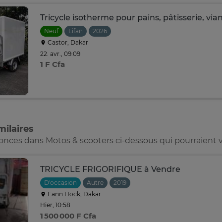
Tricycle isotherme pour pains, pâtisserie, via
Neuf
Lifan
2026
Castor, Dakar
22. avr., 09:09
1 F Cfa
ilaires
nonces dans Motos & scooters ci-dessous qui pourraient v
TRICYCLE FRIGORIFIQUE à Vendre
D'occasion
Autre
2019
Fann Hock, Dakar
Hier, 10:58
1 500 000 F Cfa