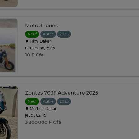
Moto 3 roues
Neuf
Autre
2025
Hlm, Dakar
dimanche, 15:05
10 F Cfa
Zontes 703F Adventure 2025
Neuf
Autre
2025
Médina, Dakar
jeudi, 02:45
3 200 000 F Cfa