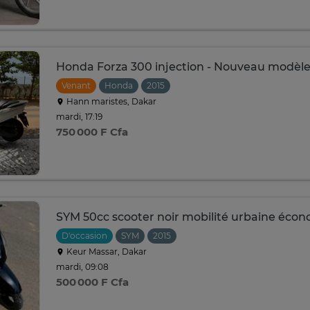
Honda Forza 300 injection - Nouveau modèl
Venant
Honda
2015
Hann maristes, Dakar
mardi, 17:19
750 000 F Cfa
SYM 50cc scooter noir mobilité urbaine éco
D'occasion
SYM
2015
Keur Massar, Dakar
mardi, 09:08
500 000 F Cfa