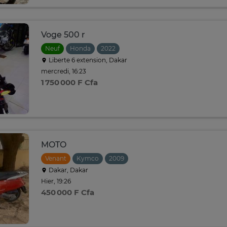
Voge 500 r
Neuf
Honda
2022
Liberte 6 extension, Dakar
mercredi, 16:23
1 750 000 F Cfa
MOTO
Venant
Kymco
2009
Dakar, Dakar
Hier, 19:26
450 000 F Cfa