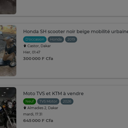
Honda SH scooter noir beige mobilité urbain
D'occasion
Honda
2019
Castor, Dakar
Hier, 01:47
300 000 F Cfa
Moto TVS et KTM à vendre
Neuf
TVS Motor
2026
Almadies 2, Dakar
mardi, 17:31
645 000 F Cfa