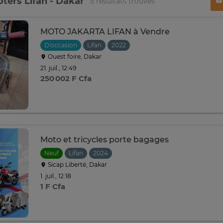
ters Lifan - Dakar
5 résultats trouvés
MOTO JAKARTA LIFAN à Vendre
D'occasion
Lifan
2022
Ouest foire, Dakar
21. juil., 12:49
250 002 F Cfa
Moto et tricycles porte bagages
Neuf
Lifan
2024
Sicap Liberté, Dakar
1. juil., 12:18
1 F Cfa