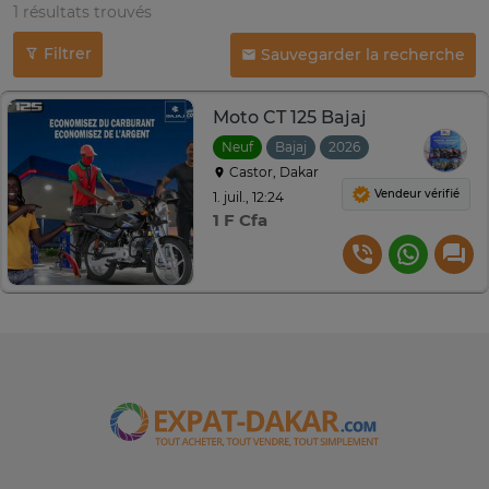
1 résultats trouvés
Filtrer
Sauvegarder la recherche
Moto CT 125 Bajaj
Neuf
Bajaj
2026
Castor, Dakar
Vendeur vérifié
1. juil., 12:24
1 F Cfa