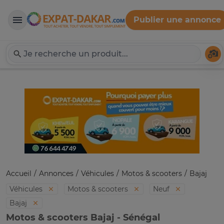
Publier une annonce
Expat-Dakar
Té
Accueil
Annonces
Véhicules
Motos & scooters
Bajaj
Véhicules
Motos & scooters
Neuf
Bajaj
Motos & scooters Bajaj - Sénégal