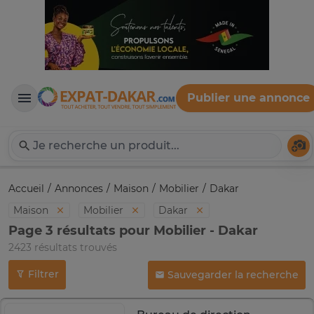
Publier une annonce
Expat-Dakar
Té
Accueil
Annonces
Maison
Mobilier
Dakar
Maison
Mobilier
Dakar
Page 3 résultats pour Mobilier - Dakar
2423 résultats trouvés
Filtrer
Sauvegarder la recherche