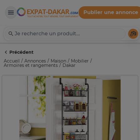
Publier une annonce
Expat-Dakar
Té
Précédent
Accueil
Annonces
Maison
Mobilier
Armoires et rangements
Dakar