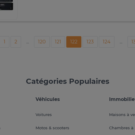
1
2
...
120
121
122
123
124
...
1
Catégories Populaires
Véhicules
Immobilie
Voitures
Maisons à v
a
Motos & scooters
Chambres à 