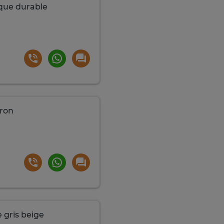
que durable
rron
 gris beige