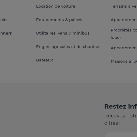
Location de voiture
Terrains à v
soles
Équipements & pièces
Appartemen
Propriétés c
anners
Utilitaires, vans & minibus
louer
Engins agricoles et de chantier
Appartement
Bateaux
Maisons à lo
Restez in
Recevez notr
offres !