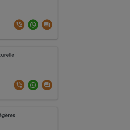
turelle
légères