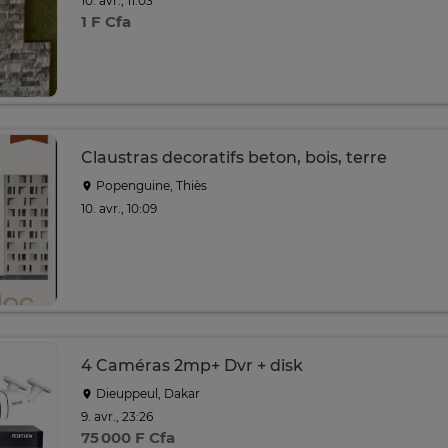
10. avr., 11:03
1 F Cfa
Claustras decoratifs beton, bois, terre
Popenguine, Thiès
10. avr., 10:09
4 Caméras 2mp+ Dvr + disk
Dieuppeul, Dakar
9. avr., 23:26
75 000 F Cfa