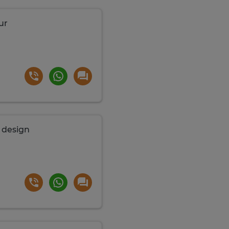
ur
 design