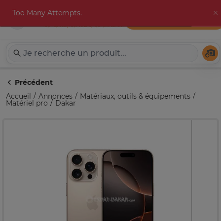
Too Many Attempts.
Publier une annonce
Expat-Dakar
Té
Précédent
Accueil
Annonces
Matériaux, outils & équipements
Matériel pro
Dakar