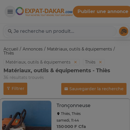
Publier une annonce
Expat-Dakar
Té
Accueil
Annonces
Matériaux, outils & équipements
Thiès
Matériaux, outils & équipements
Thiès
Matériaux, outils & équipements - Thiès
36 résultats trouvés
Filtrer
Sauvegarder la recherche
Tronçonneuse
Thiès, Thiès
samedi, 11:44
150 000 F Cfa