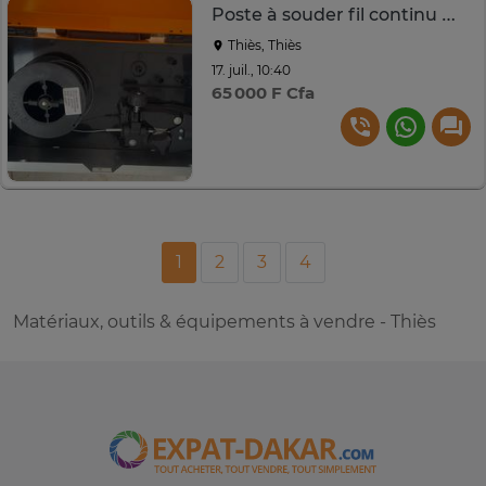
Poste à souder fil continu MIG/MAG
Thiès, Thiès
17. juil., 10:40
65 000 F Cfa
1
2
3
4
Matériaux, outils & équipements à vendre - Thiès