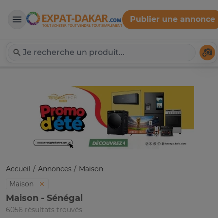
Publier une annonce
Expat-Dakar
Té
Accueil
Annonces
Maison
Maison
Maison - Sénégal
6056 résultats trouvés