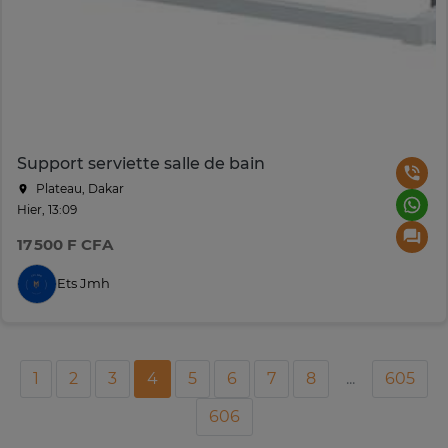
Support serviette salle de bain
Plateau, Dakar
Hier, 13:09
17 500 F CFA
Ets Jmh
1
2
3
4
5
6
7
8
...
605
606