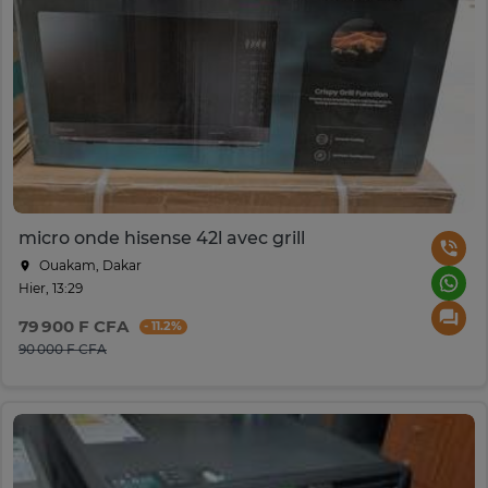
micro onde hisense 42l avec grill
Ouakam, Dakar
Hier, 13:29
79 900 F CFA
- 11.2%
90 000 F CFA