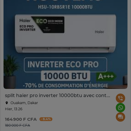
split haier pro inverter 10000btu avec controle wifi
Ouakam, Dakar
Hier, 13:26
164 900 F CFA
- 8.4%
180 000 F CFA