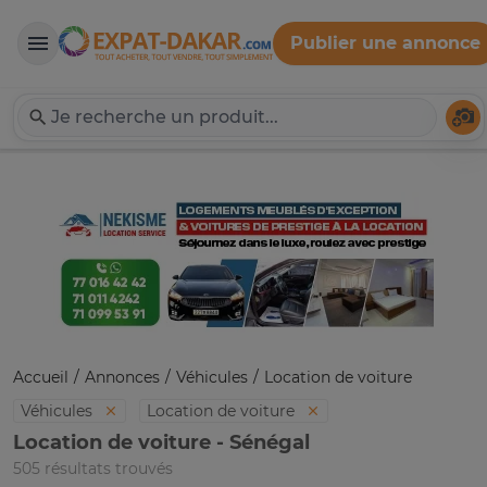
Publier une annonce
Expat-Dakar
Té
Accueil
Annonces
Véhicules
Location de voiture
Véhicules
Location de voiture
Location de voiture - Sénégal
505 résultats trouvés