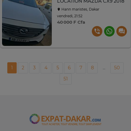
LOCATION MAZDA CX9 2018
Hann maristes, Dakar
vendredi, 21:52
40 000 F Cfa
1
2
3
4
5
6
7
8
...
50
51