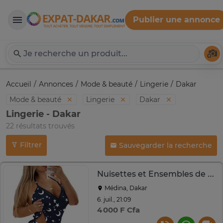
Publier une annonce
Expat-Dakar
Té
Accueil
Annonces
Mode & beauté
Lingerie
Dakar
Mode & beauté
Lingerie
Dakar
Lingerie - Dakar
22 résultats trouvés
Filtrer
Sauvegarder la recherche
Nuisettes et Ensembles de Nuit pour Femme
Médina, Dakar
6. juil., 21:09
4 000 F Cfa