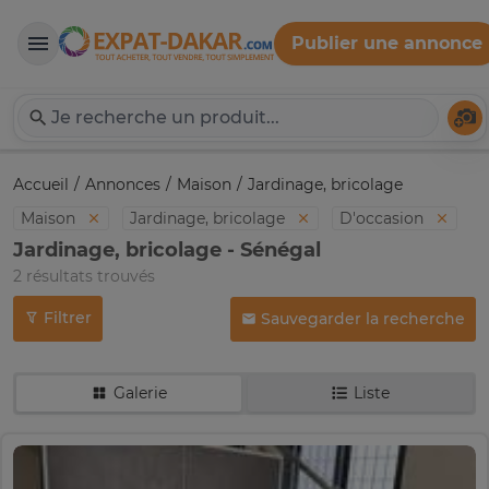
Publier une annonce
Expat-Dakar
Té
Accueil
Annonces
Maison
Jardinage, bricolage
Maison
Jardinage, bricolage
D'occasion
Jardinage, bricolage - Sénégal
2 résultats trouvés
Filtrer
Sauvegarder la recherche
Galerie
Liste