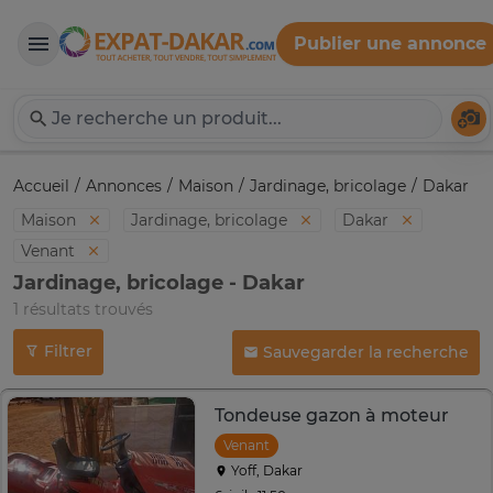
Publier une annonce
Expat-Dakar
Té
Accueil
Annonces
Maison
Jardinage, bricolage
Dakar
Maison
Jardinage, bricolage
Dakar
Venant
Jardinage, bricolage - Dakar
1 résultats trouvés
Filtrer
Sauvegarder la recherche
Tondeuse gazon à moteur
Venant
Yoff, Dakar