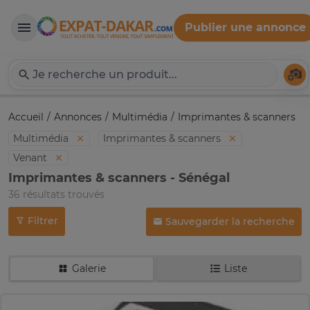
Publier une annonce
Expat-Dakar
Té
Accueil
Annonces
Multimédia
Imprimantes & scanners
Multimédia
Imprimantes & scanners
Venant
Imprimantes & scanners - Sénégal
36 résultats trouvés
Filtrer
Sauvegarder la recherche
Galerie
Liste