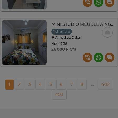
MINI STUDIO MEUBLÉ À NGOR ALMADIES
1 chambre
Almadies, Dakar
Hier, 17:58
26 000 F Cfa
1
2
3
4
5
6
7
8
...
402
403