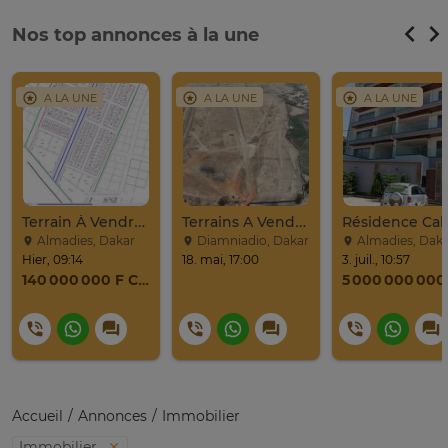
Nos top annonces à la une
A LA UNE
A LA UNE
A LA UNE
Terrain À Vendre À La BOA, Ngor-Almadies, Recasement
Terrains A Vendre / Emeral Prime City De Diamniadio
Almadies, Dakar
Diamniadio, Dakar
Almadies, Dak
Hier, 09:14
18. mai, 17:00
3. juil., 10:57
140 000 000 F CFA
Accueil
Annonces
Immobilier
Immobilier