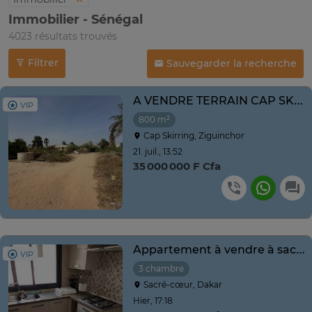
Immobilier - Sénégal
4023 résultats trouvés
Filtrer
Sauvegarder la recherche
A VENDRE TERRAIN CAP SKIRRING 800m2
VIP
800 m²
Cap Skirring, Ziguinchor
21. juil., 13:52
35 000 000 F Cfa
Appartement à vendre à sacré coeur 3
VIP
3 chambre
Sacré-cœur, Dakar
Hier, 17:18