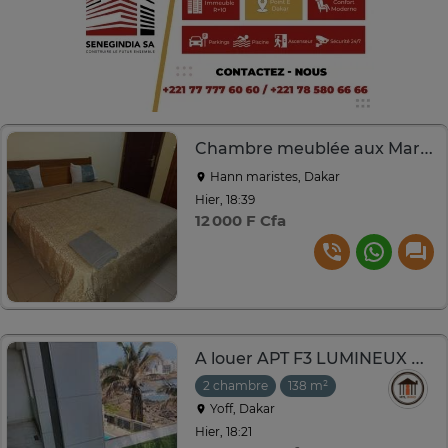
Chambre meublée aux Maristes
Hann maristes, Dakar
Hier, 18:39
12 000 F Cfa
A louer APT F3 LUMINEUX RÉSIDENCE PIEDS DANS L'EAU YOFFI
2 chambre
138 m²
Yoff, Dakar
Hier, 18:21