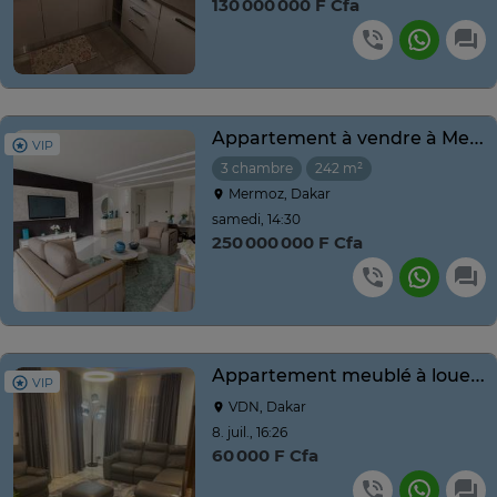
130 000 000 F Cfa
Appartement à vendre à Mermoz Dakar – Dernier étage
VIP
3 chambre
242 m²
Mermoz, Dakar
samedi, 14:30
250 000 000 F Cfa
Appartement meublé à louer à la Foire
VIP
VDN, Dakar
8. juil., 16:26
60 000 F Cfa