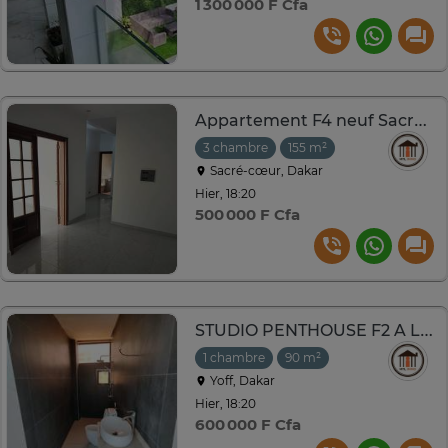
1 300 000 F Cfa
Appartement F4 neuf Sacré cœur 3
3 chambre
155 m²
Sacré-cœur, Dakar
Hier, 18:20
500 000 F Cfa
STUDIO PENTHOUSE F2 A LOUER YOFF BIAGUI
1 chambre
90 m²
Yoff, Dakar
Hier, 18:20
600 000 F Cfa