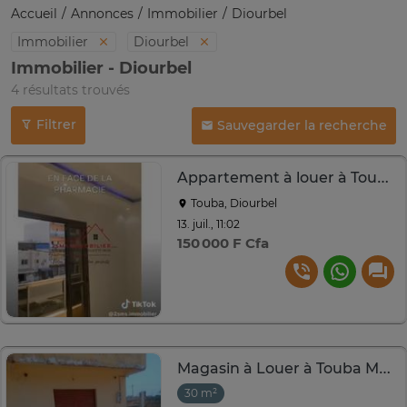
Accueil
Annonces
Immobilier
Diourbel
Immobilier
Diourbel
Immobilier - Diourbel
4 résultats trouvés
Filtrer
Sauvegarder la recherche
Appartement à louer à Touba Khaïra
Touba, Diourbel
13. juil., 11:02
150 000 F Cfa
Magasin à Louer à Touba Mbal à côté du marché Ocass
30 m²