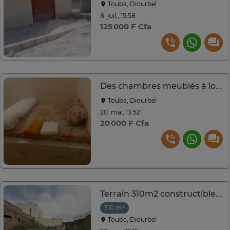
Touba, Diourbel
8. juil., 15:58
125 000 F Cfa
Des chambres meublés à louer à touba
Touba, Diourbel
20. mai, 13:52
20 000 F Cfa
Terrain 310m2 constructible derrière Sonatel Touba
310 m²
Touba, Diourbel