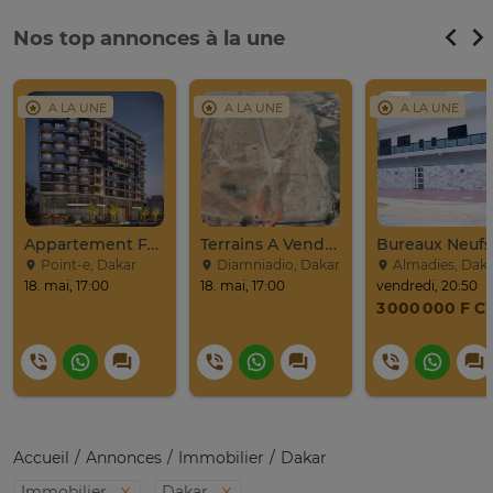
Nos top annonces à la une
A LA UNE
A LA UNE
A LA UNE
Appartement F4 Au Point E / Résidence CHEIKH LAMINE
Terrains A Vendre / Emeral Prime City De Diamniadio
Point-e, Dakar
Diamniadio, Dakar
Almadies, Dak
18. mai, 17:00
18. mai, 17:00
vendredi, 20:50
3 000 000 F C
Accueil
Annonces
Immobilier
Dakar
Immobilier
Dakar