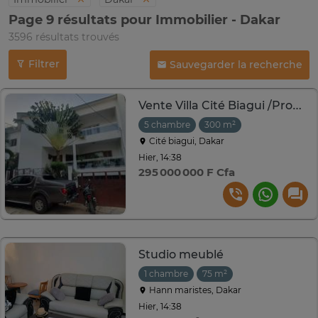
Page 9 résultats pour Immobilier - Dakar
3596 résultats trouvés
Filtrer
Sauvegarder la recherche
Vente Villa Cité Biagui /Produit atypique à gros potentiel.
5 chambre
300 m²
Cité biagui, Dakar
Hier, 14:38
295 000 000 F Cfa
Studio meublé
1 chambre
75 m²
Hann maristes, Dakar
Hier, 14:38