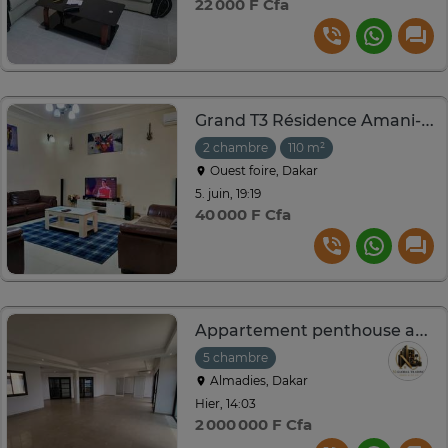
22 000 F Cfa
Grand T3 Résidence Amani-VDN Exclusive–2 Chambres, Parking
2 chambre
110 m²
Ouest foire, Dakar
5. juin, 19:19
40 000 F Cfa
Appartement penthouse aux almadies
5 chambre
Almadies, Dakar
Hier, 14:03
2 000 000 F Cfa