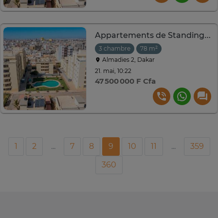
Appartements de Standing aux Almadies 2
3 chambre
78 m²
Almadies 2, Dakar
21. mai, 10:22
47 500 000 F Cfa
1
2
...
7
8
9
10
11
...
359
360