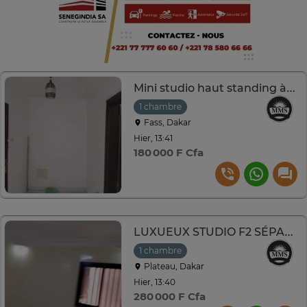
Mini studio haut standing à louer à Fass(BRT, POINT E)
1 chambre
Fass, Dakar
Hier, 13:41
180 000 F Cfa
LUXUEUX STUDIO F2 SÉPARÉ À LOUER À DAKAR PLATEAU
1 chambre
Plateau, Dakar
Hier, 13:40
280 000 F Cfa