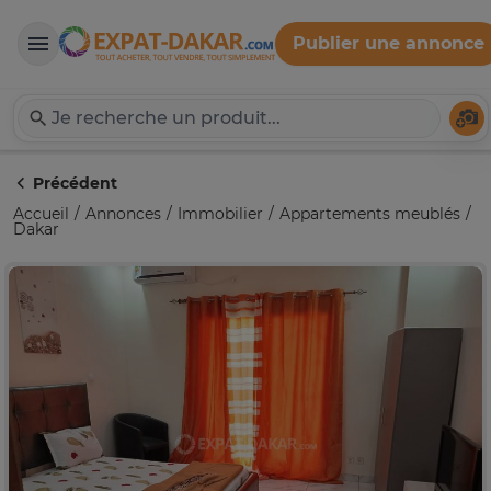
Publier une annonce
Expat-Dakar
Té
Précédent
Accueil
Annonces
Immobilier
Appartements meublés
Dakar