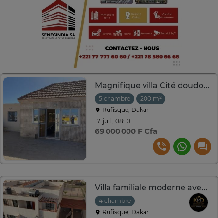
Magnifique villa Cité doudou basse Rufisque
5 chambre
200 m²
Rufisque, Dakar
17. juil., 08:10
69 000 000 F Cfa
Villa familiale moderne avec jardin et loisirs
4 chambre
Rufisque, Dakar