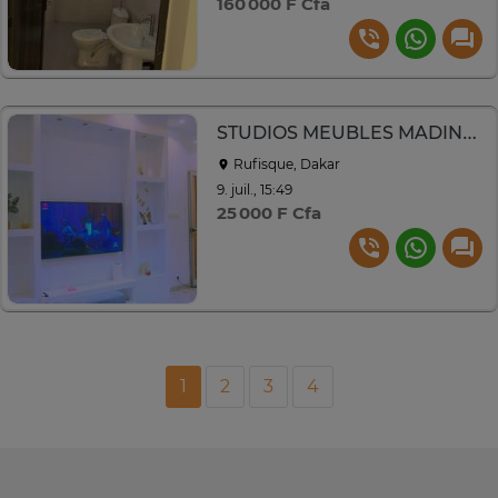
160 000 F Cfa
STUDIOS MEUBLES MADINA A RUFISQUE ALMADIES 2
Rufisque, Dakar
9. juil., 15:49
25 000 F Cfa
1
2
3
4