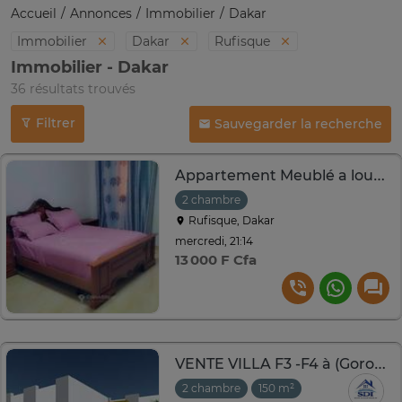
Accueil
Annonces
Immobilier
Dakar
Immobilier
Dakar
Rufisque
Immobilier - Dakar
36 résultats trouvés
Filtrer
Sauvegarder la recherche
Appartement Meublé a louer à rufisque
2 chambre
Rufisque, Dakar
mercredi, 21:14
13 000 F Cfa
VENTE VILLA F3 -F4 à (Gorom & Kr Moussa) Paiement /mois
2 chambre
150 m²