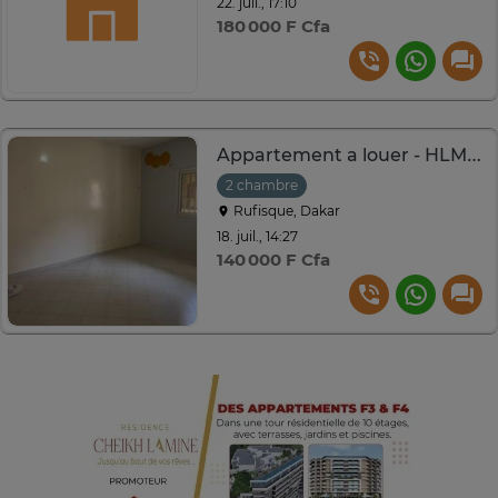
22. juil., 17:10
180 000 F Cfa
Appartement a louer - HLM Rufisque
2 chambre
Rufisque, Dakar
18. juil., 14:27
140 000 F Cfa