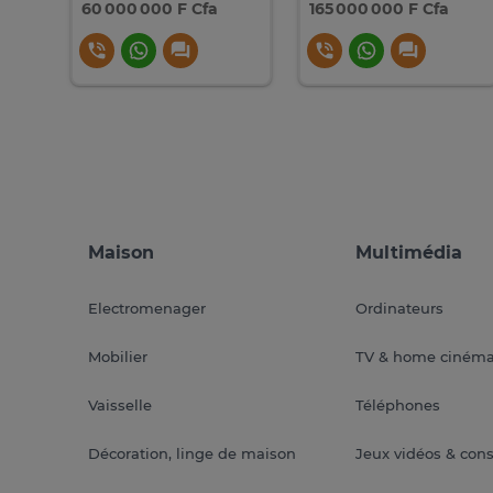
60 000 000 F Cfa
165 000 000 F Cfa
Maison
Multimédia
Electromenager
Ordinateurs
Mobilier
TV & home ciném
Vaisselle
Téléphones
Décoration, linge de maison
Jeux vidéos & con