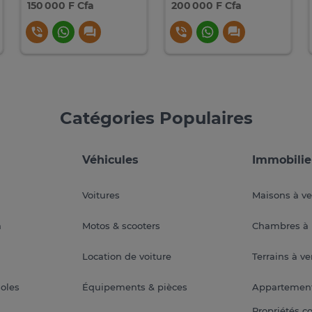
150 000 F Cfa
200 000 F Cfa
Catégories Populaires
Véhicules
Immobilie
Voitures
Maisons à v
a
Motos & scooters
Chambres à 
Location de voiture
Terrains à v
soles
Équipements & pièces
Appartemen
Propriétés c