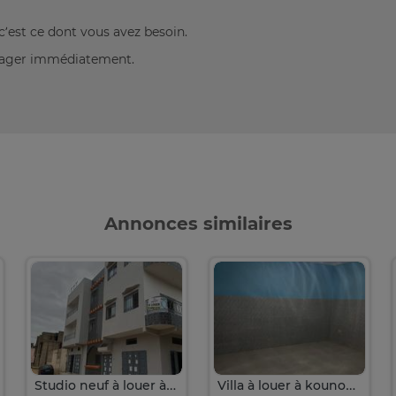
c’est ce dont vous avez besoin.
énager immédiatement.
Annonces similaires
Studio neuf à louer à la cité Sonacos à Zac Mbao sortie 9
Villa à louer à kounoune sortie 10 du péage