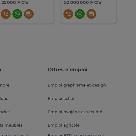
25 000 F Cfa
50 000 000 F Cfa
170
r
Offres d'emploi
endre
Emploi graphisme et design
louer
Emploi achat
endre
Emploi hygiène et sécurité
ts meublés
Emploi agricole
ommerciales à
Emploi BTP, construction et