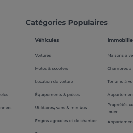
Catégories Populaires
Véhicules
Immobilie
Voitures
Maisons à v
a
Motos & scooters
Chambres à 
Location de voiture
Terrains à v
soles
Équipements & pièces
Appartemen
Propriétés c
anners
Utilitaires, vans & minibus
louer
Engins agricoles et de chantier
Appartement