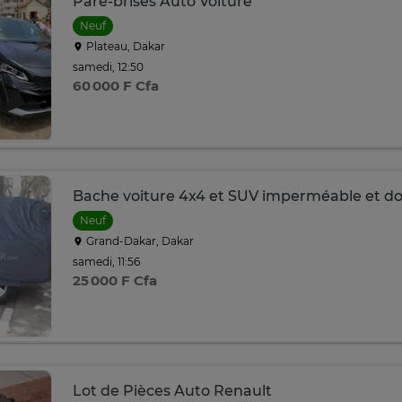
Pare-brises Auto Voiture
Neuf
Plateau, Dakar
samedi, 12:50
60 000 F Cfa
Bache voiture 4x4 et SUV imperméable et do
Neuf
Grand-Dakar, Dakar
samedi, 11:56
25 000 F Cfa
Lot de Pièces Auto Renault