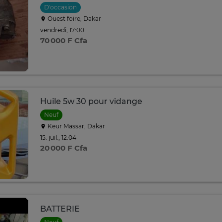
D'occasion
Ouest foire, Dakar
vendredi, 17:00
70 000 F Cfa
Huile 5w 30 pour vidange
Neuf
Keur Massar, Dakar
15. juil., 12:04
20 000 F Cfa
BATTERIE