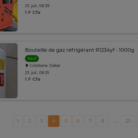
23. juil., 08:39
1 F Cfa
Bouteille de gaz réfrigérant R1234yf - 1000g
Neuf
Colobane, Dakar
23. juil., 08:35
1 F Cfa
1
2
3
4
5
6
7
8
...
25