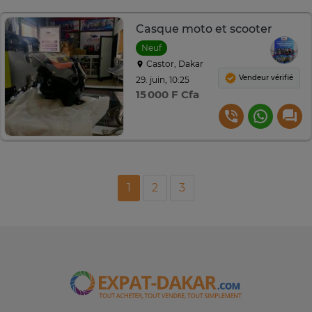
Casque moto et scooter
Neuf
Castor, Dakar
Vendeur vérifié
29. juin, 10:25
15 000 F Cfa
1
2
3