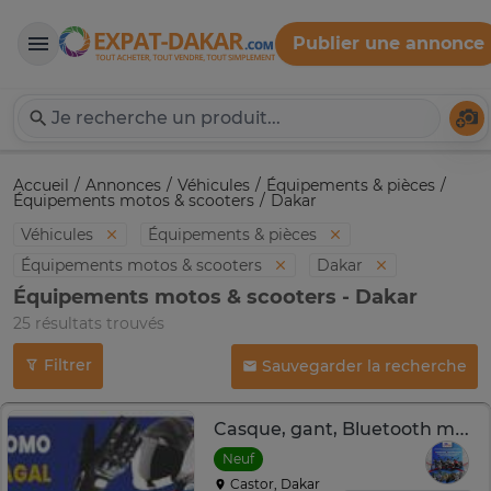
Publier une annonce
Expat-Dakar
Té
Accueil
Annonces
Véhicules
Équipements & pièces
Équipements motos & scooters
Dakar
Véhicules
Équipements & pièces
Équipements motos & scooters
Dakar
Équipements motos & scooters - Dakar
25 résultats trouvés
Filtrer
Sauvegarder la recherche
Casque, gant, Bluetooth moto
Neuf
Castor, Dakar