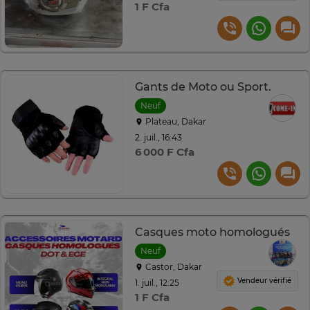
1 F Cfa
Gants de Moto ou Sport.
Neuf
Plateau, Dakar
2. juil., 16:43
6 000 F Cfa
Casques moto homologués
Neuf
Castor, Dakar
Vendeur vérifié
1. juil., 12:25
1 F Cfa