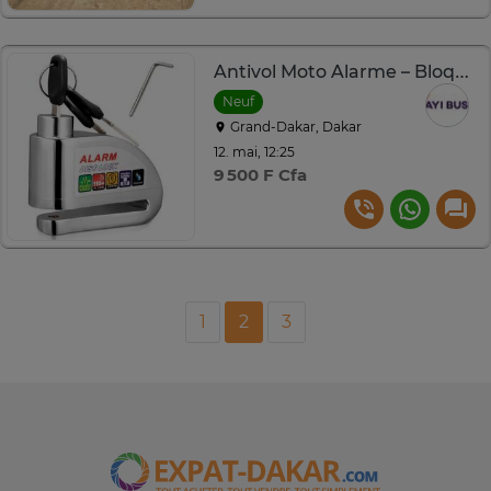
Antivol Moto Alarme – Bloque Disque
Neuf
Grand-Dakar, Dakar
12. mai, 12:25
9 500 F Cfa
1
2
3