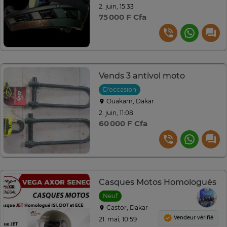
2. juin, 15:33
75 000 F Cfa
Vends 3 antivol moto
D'occasion
Ouakam, Dakar
2. juin, 11:08
60 000 F Cfa
Casques Motos Homologués
Neuf
Castor, Dakar
Vendeur vérifié
21. mai, 10:59