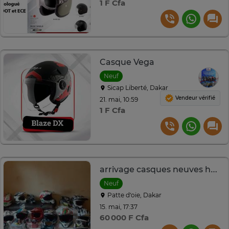
1 F Cfa
Casque Vega
Neuf
Sicap Liberté, Dakar
Vendeur vérifié
21. mai, 10:59
1 F Cfa
arrivage casques neuves homologués
Neuf
Patte d‘oie, Dakar
15. mai, 17:37
60 000 F Cfa