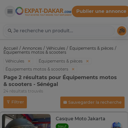
Publier une annonce
Expat-Dakar
Té
Accueil
Annonces
Véhicules
Équipements & pièces
Équipements motos & scooters
Véhicules
Équipements & pièces
Équipements motos & scooters
Page 2 résultats pour Équipements motos
& scooters - Sénégal
24 résultats trouvés
Filtrer
Sauvegarder la recherche
Casque Moto Jakarta
Neuf