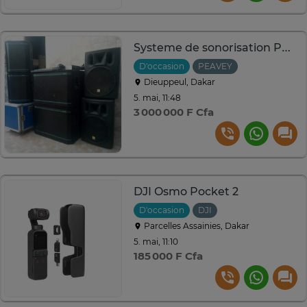
Systeme de sonorisation PEAVEY et jeux de lumières
D'occasion
PEAVEY
Dieuppeul, Dakar
5. mai, 11:48
3 000 000 F Cfa
DJI Osmo Pocket 2
D'occasion
DJI
Parcelles Assainies, Dakar
5. mai, 11:10
185 000 F Cfa