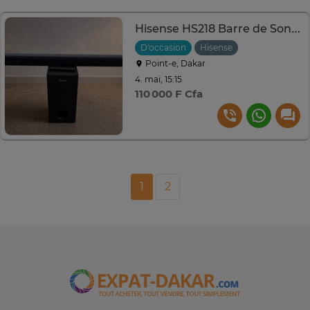
Hisense HS218 Barre de Son 2.1 avec Subwoofer Sans Fil
D'occasion
Hisense
Point-e, Dakar
4. mai, 15:15
110 000 F Cfa
1
2