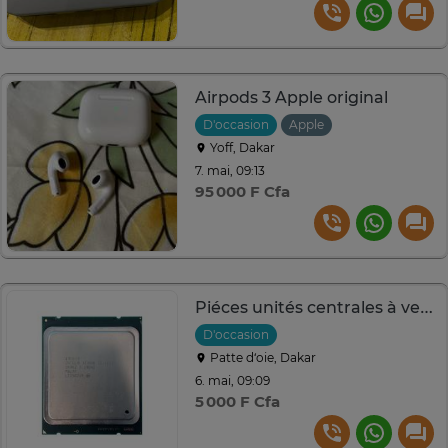
Airpods 3 Apple original
D'occasion
Apple
Yoff, Dakar
7. mai, 09:13
95 000 F Cfa
Piéces unités centrales à vendre
D'occasion
Patte d‘oie, Dakar
6. mai, 09:09
5 000 F Cfa