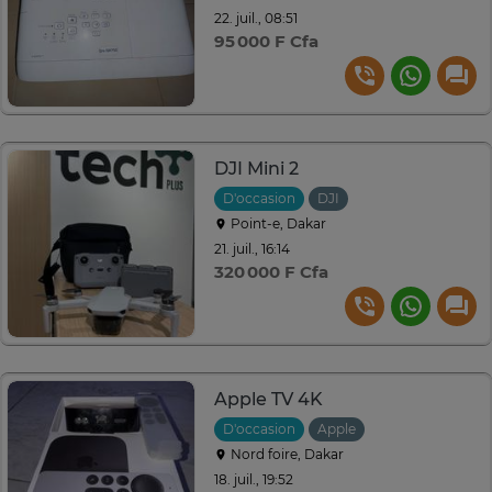
22. juil., 08:51
95 000 F Cfa
DJI Mini 2
D'occasion
DJI
Point-e, Dakar
21. juil., 16:14
320 000 F Cfa
Apple TV 4K
D'occasion
Apple
Nord foire, Dakar
18. juil., 19:52