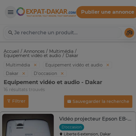
Publier une annonce
Expat-Dakar
Té
Accueil
Annonces
Multimédia
Equipement vidéo et audio
Dakar
Multimédia
Equipement vidéo et audio
Dakar
D'occasion
Equipement vidéo et audio - Dakar
16 résultats trouvés
Filtrer
Sauvegarder la recherche
Vidéo projecteur Epson EB-FH06 Full HD – Lampe à remplacer
D'occasion
Liberte 6 extension, Dakar