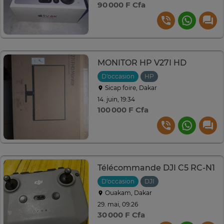
90 000 F Cfa
MONITOR HP V27I HD
D'occasion
HP
Sicap foire, Dakar
14. juin, 19:34
100 000 F Cfa
Télécommande DJI C5 RC-N1
D'occasion
DJI
Ouakam, Dakar
29. mai, 09:26
30 000 F Cfa