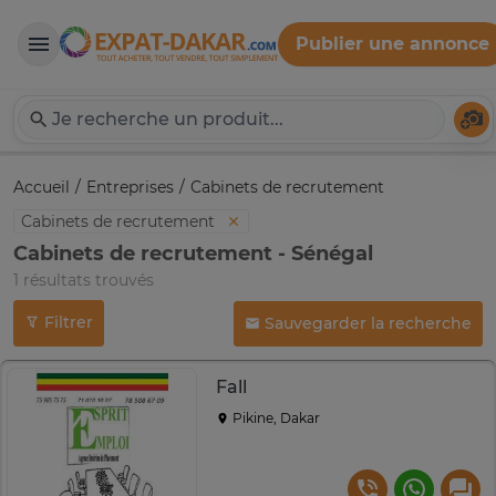
Publier une annonce
Expat-Dakar
Té
Accueil
Entreprises
Cabinets de recrutement
Cabinets de recrutement
Cabinets de recrutement - Sénégal
1 résultats trouvés
Filtrer
Sauvegarder la recherche
Fall
Pikine, Dakar