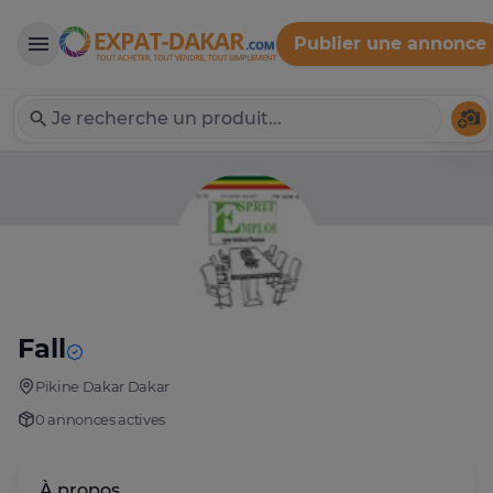
Publier une annonce
Expat-Dakar
Té
Fall
Pikine Dakar Dakar
0 annonces actives
À propos