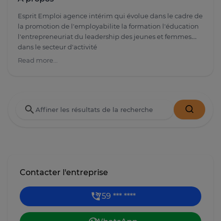
Esprit Emploi agence intérim qui évolue dans le cadre de
la promotion de l'employabilite la formation l'éducation
l'entrepreneuriat du leadership des jeunes et femmes
dans le secteur d'activité
Prospect
Read more...
Intérim de personnel de maison
Commerciaux
Restauration
Transit
Consulting
Transfert d'argent
Auto école
Sécurité général
Gardiennage et surveillance
Nettoyage industriel et bâtiments
Contacter l'entreprise
759 *** ****