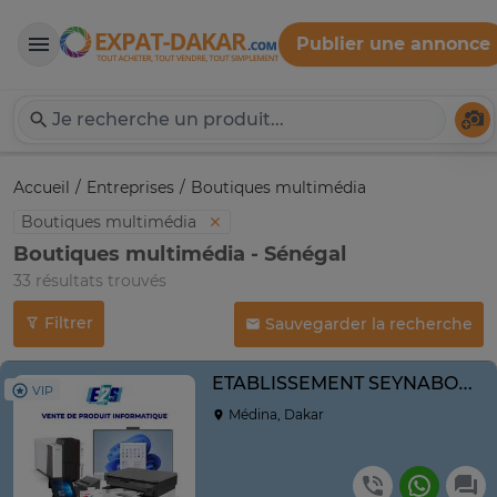
Publier une annonce
Expat-Dakar
Té
Accueil
Entreprises
Boutiques multimédia
Boutiques multimédia
Boutiques multimédia - Sénégal
33 résultats trouvés
Filtrer
Sauvegarder la recherche
ETABLISSEMENT SEYNABOU SERVICES
VIP
Médina, Dakar