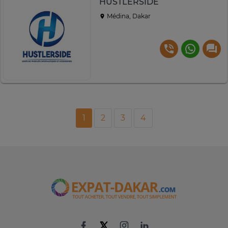
HUSTLERSIDE
Médina, Dakar
1
2
3
4