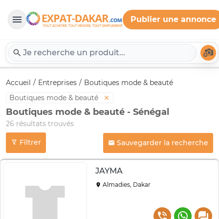
Publier une annonce
Expat-Dakar
Té
Accueil
Entreprises
Boutiques mode & beauté
Boutiques mode & beauté
Boutiques mode & beauté - Sénégal
26 résultats trouvés
Filtrer
Sauvegarder la recherche
JAYMA
Almadies, Dakar