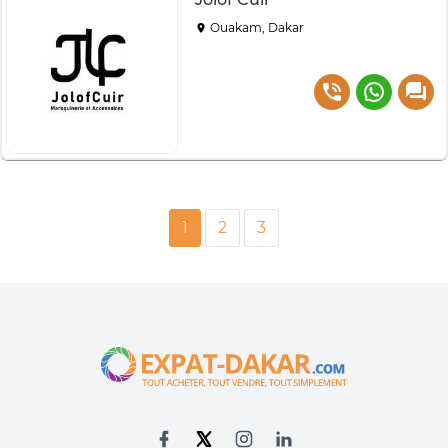
Ouakam, Dakar
1
2
3